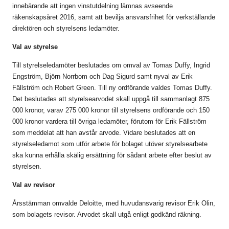
innebärande att ingen vinstutdelning lämnas avseende
räkenskapsåret 2016, samt att bevilja ansvarsfrihet för verkställande
direktören och styrelsens ledamöter.
Val av styrelse
Till styrelseledamöter beslutades om omval av Tomas Duffy, Ingrid
Engström, Björn Norrbom och Dag Sigurd samt nyval av Erik
Fällström och Robert Green. Till ny ordförande valdes Tomas Duffy.
Det beslutades att styrelsearvodet skall uppgå till sammanlagt 875
000 kronor, varav 275 000 kronor till styrelsens ordförande och 150
000 kronor vardera till övriga ledamöter, förutom för Erik Fällström
som meddelat att han avstår arvode. Vidare beslutades att en
styrelseledamot som utför arbete för bolaget utöver styrelsearbete
ska kunna erhålla skälig ersättning för sådant arbete efter beslut av
styrelsen.
Val av revisor
Årsstämman omvalde Deloitte, med huvudansvarig revisor Erik Olin,
som bolagets revisor. Arvodet skall utgå enligt godkänd räkning.