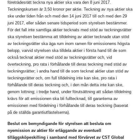
företrädesrätt teckna nya aktier ska vara den 8 juni 2017.
Teckningskursen är 3,50 kronor per aktie. Teckning av nya aktier ska
ske under tiden från och med den 14 juni 2017 till och med den 29
juni 2017, eller sådan senare tidsperiod som styrelsen bestämmer.
För det fall inte samtliga aktier tecknats med stöd av teckningsrätter
ska styrelsen bestämma att tilldelning av aktier tecknade utan stöd
av teckningsrätter ska äga rum inom ramen för emissionens högsta
belopp, varvid styrelsen ska tilldela aktier i första hand till de som
också tecknat aktier med stöd av teckningsrätter och, vid
överteckning, pro rata i förhållande till deras teckning med stöd av
teckningsrätter; i andra hand till de som tecknat aktier utan stöd av
teckningsrätter och, om full tilldelning inte kan ske, pro rata i
förhållande till deras teckning och, i den mån detta inte kan ske,
genom lottning; i tredje hand, under förutsättning att sådan tilldelning
krävs för att emissionen ska bli fulltecknad, till garanterna av
emissionen med fördelning i förhållande till deras teckning (baserat
på de ställda garantiutfästelserna).
Beslut om bemyndigande för styrelsen att besluta om
nyemission av aktier för erläggande av eventuell
tilläggsköpeskilling i samband med förvärvet av CST Global