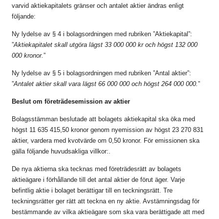
varvid aktiekapitalets gränser och antalet aktier ändras enligt
följande:
Ny lydelse av § 4 i bolagsordningen med rubriken ”Aktiekapital”:
”
Aktiekapitalet skall utgöra lägst 33 000 000 kr och högst 132 000
000 kronor.
”
Ny lydelse av § 5 i bolagsordningen med rubriken ”Antal aktier”:
”
Antalet aktier skall vara lägst 66 000 000 och högst 264 000 000.
”
Beslut om företrädesemission av aktier
Bolagsstämman beslutade att bolagets aktiekapital ska öka med
högst 11 635 415,50 kronor genom nyemission av högst 23 270 831
aktier, vardera med kvotvärde om 0,50 kronor. För emissionen ska
gälla följande huvudsakliga villkor:.
De nya aktierna ska tecknas med företrädesrätt av bolagets
aktieägare i förhållande till det antal aktier de förut äger. Varje
befintlig aktie i bolaget berättigar till en teckningsrätt. Tre
teckningsrätter ger rätt att teckna en ny aktie. Avstämningsdag för
bestämmande av vilka aktieägare som ska vara berättigade att med