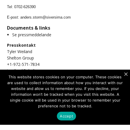
Tel: 0702-626390
E-post:
anders.storm@siversima.com
Documents & links
Se pressmeddelande
Presskontakt
Tyler Weiland
Shelton Group
+1-972-571-7834
tweiland@sheltongroup.com
This website stores cookies on your computer. These cookies
Företagskontakt
are used to collect information about how you interact with our
Heine Thorsgaard
website and allow us to remember you. If you decline, your
CFO
information won’t be tracked when you visit this website. A
ir@sivers-semiconductors.com
single cookie will be used in your browser to remember your
preference not to be tracked.
Accept
Share