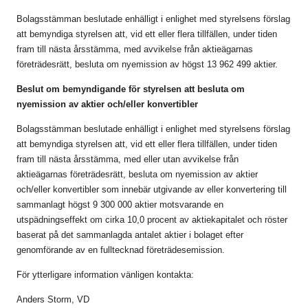
Bolagsstämman beslutade enhälligt i enlighet med styrelsens förslag
att bemyndiga styrelsen att, vid ett eller flera tillfällen, under tiden
fram till nästa årsstämma, med avvikelse från aktieägarnas
företrädesrätt, besluta om nyemission av högst 13 962 499 aktier.
Beslut om bemyndigande för styrelsen att besluta om
nyemission av aktier och/eller konvertibler
Bolagsstämman beslutade enhälligt i enlighet med styrelsens förslag
att bemyndiga styrelsen att, vid ett eller flera tillfällen, under tiden
fram till nästa årsstämma, med eller utan avvikelse från
aktieägarnas företrädesrätt, besluta om nyemission av aktier
och/eller konvertibler som innebär utgivande av eller konvertering till
sammanlagt högst 9 300 000 aktier motsvarande en
utspädningseffekt om cirka 10,0 procent av aktiekapitalet och röster
baserat på det sammanlagda antalet aktier i bolaget efter
genomförande av en fulltecknad företrädesemission.
För ytterligare information vänligen kontakta:
Anders Storm, VD