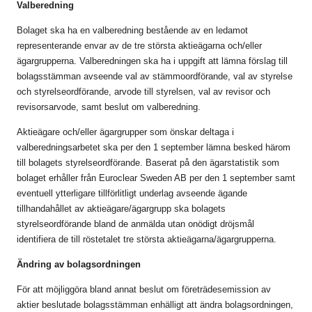
Valberedning
Bolaget ska ha en valberedning bestående av en ledamot
representerande envar av de tre största aktieägarna och/eller
ägargrupperna. Valberedningen ska ha i uppgift att lämna förslag till
bolagsstämman avseende val av stämmoordförande, val av styrelse
och styrelseordförande, arvode till styrelsen, val av revisor och
revisorsarvode, samt beslut om valberedning.
Aktieägare och/eller ägargrupper som önskar deltaga i
valberedningsarbetet ska per den 1 september lämna besked härom
till bolagets styrelseordförande. Baserat på den ägarstatistik som
bolaget erhåller från Euroclear Sweden AB per den 1 september samt
eventuell ytterligare tillförlitligt underlag avseende ägande
tillhandahållet av aktieägare/ägargrupp ska bolagets
styrelseordförande bland de anmälda utan onödigt dröjsmål
identifiera de till röstetalet tre största aktieägarna/ägargrupperna.
Ändring av bolagsordningen
För att möjliggöra bland annat beslut om företrädesemission av
aktier beslutade bolagsstämman enhälligt att ändra bolagsordningen,