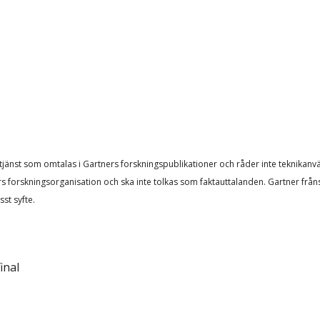
 tjänst som omtalas i Gartners forskningspublikationer och råder inte teknikanv
rs forskningsorganisation och ska inte tolkas som faktauttalanden. Gartner från
sst syfte.
inal