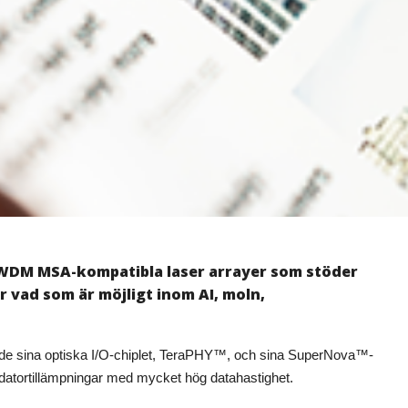
-WDM MSA-kompatibla laser arrayer som stöder
r vad som är möjligt inom AI, moln,
der de sina optiska I/O-chiplet, TeraPHY™, och sina SuperNova™-
h datortillämpningar med mycket hög datahastighet.