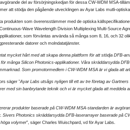
 avgörande del av försörjningskedjan för dessa CW-WDM MSA-tillämpn
r att stödja den pågående utvecklingen av Ayar Labs mutli-optiska 
sta produkten som överensstämmer med de optiska källspecifikatio
tinuous-Wave Wavelength Division Multiplexing Multi-Source Agre
pplikationer, som förväntas använda så många som 8, 16, och 32 oli
högpresterande datorer och molndatatjänster.
etat mycket hårt med att skapa denna plattform för att stödja DFB-
on för många Silicon Photonics-applikationer. Våra skräddarsydda DFB-
gvolymmarknad. Som promotormedlem i CW-WDM MSA är vi glada att ar
rs säger "
Ayar Labs utsågs nyligen till ett av tre företag av Gartners
orer med sin banbrytande teknik
och vi är mycket glada att meddela a
evererar produkter baserade på CW-WDM MSA-standarden är avgörande
r. Sivers Photonics skräddarsydda DFB-laserarrayer baserade på C
 i höga volymer
”, säger Charles Wuischpard, vd för Ayar Labs.