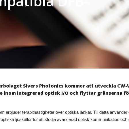
atibla DFB-
terbolaget Sivers Photonics kommer att utveckla CW
e inom integrerad optisk I/O och flyttar gränserna fö
om erbjuder terabithastigheter över optiska länkar. Till detta använ
a optiska ljuskällor för att stödja avancerad optisk kommunikation oc