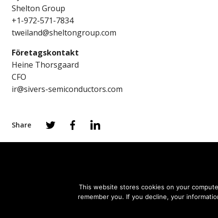
Shelton Group
+1-972-571-7834
tweiland@sheltongroup.com
Företagskontakt
Heine Thorsgaard
CFO
ir@sivers-semiconductors.com
Share
This website stores cookies on your computer
remember you. If you decline, your informatio
PRODUCTS
APPLICATIONS