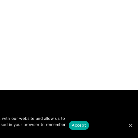
 with our website and allow us to
e used in your browser to remember
Accept
NEWSLETTER SIGN UP