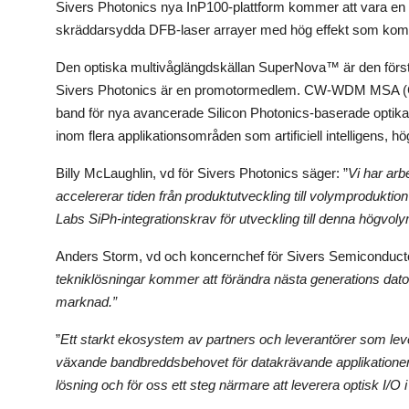
Sivers Photonics nya InP100-plattform kommer att vara en
skräddarsydda DFB-laser arrayer med hög effekt som komme
Den optiska multivåglängdskällan SuperNova™ är den för
Sivers Photonics är en promotormedlem. CW-WDM MSA (Con
band för nya avancerade Silicon Photonics-baserade optika
inom flera applikationsområden som artificiell intelligens, 
Billy McLaughlin, vd för Sivers Photonics säger: ”
Vi har arb
accelererar tiden från produktutveckling till volymprodukti
Labs SiPh-integrationskrav för utveckling till denna hö
Anders Storm, vd och koncernchef för Sivers Semiconducto
tekniklösningar kommer att förändra nästa generations dat
marknad.”
”
Ett starkt ekosystem av partners och leverantörer som l
växande bandbreddsbehovet för datakrävande applikatione
lösning och för oss ett steg närmare att leverera optisk I/O