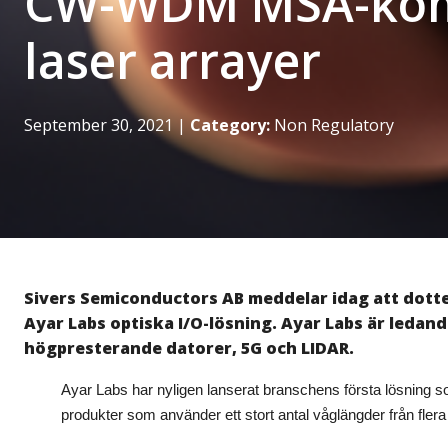
CW-WDM MSA-komp
laser arrayer
September 30, 2021
|
Category:
Non Regulatory
Sivers Semiconductors AB meddelar idag att dot
Ayar Labs optiska I/O-lösning. Ayar Labs är ledand
högpresterande datorer, 5G och LIDAR.
Ayar Labs har nyligen lanserat branschens första lösning s
produkter som använder ett stort antal våglängder från fler