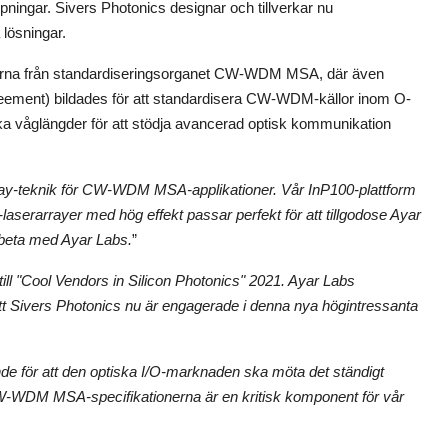
ingar. Sivers Photonics designar och tillverkar nu
lösningar.
nerna från standardiseringsorganet CW-WDM MSA, där även
ement) bildades för att standardisera CW-WDM-källor inom O-
ka våglängder för att stödja avancerad optisk kommunikation
array-teknik för CW-WDM MSA-applikationer. Vår InP100-plattform
laserarrayer med hög effekt passar perfekt för att tillgodose Ayar
beta med Ayar Labs.
”
 till "Cool Vendors in Silicon Photonics" 2021. Ayar Labs
tt Sivers Photonics nu är engagerade i denna nya högintressanta
 för att den optiska I/O-marknaden ska möta det ständigt
W-WDM MSA-specifikationerna är en kritisk komponent för vår