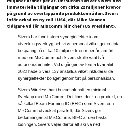
miljoner kronor per år. Dessutom skriver Sivers ned
immateriella tillgångar om cirka 22 miljoner kronor
på grund av överlappande produktområden. Sivers
inför också en ny roll i USA, där Mike Noonen
tidigare vd för MixComm blir chef (US President).
Sivers har funnit stora synergieffekter inom
utvecklingsverktyg och viss personal vilket ger en total
besparing på cirka 10 miljoner kronor per år jämfört
med om MixComm och Sivers skulle varit två
autonoma enheter. Vid utgången av första kvartalet
2022 hade Sivers 137 anställda vilket inkluderar de
synergieffekter bolaget genomfört på personalsidan.
Sivers Wireless har i huvudsak haft en minimal
överlapp med MixComm. Det finns dock en produkt, en
så kallad Beam Forming IC (BFIC) som Sivers och
MixComm utvecklat parallellt, där Sivers gör
bedömningen at MixComms BIFC är den bästa
lösningen. Sivers väljer därför att skriva ned