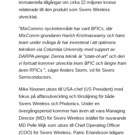
immateriella tillgångar om cirka 22 miljoner kronor
relaterade till den produkt som Sivers Wireless
utvecklat.
”
MixComms nyckelområde har varit BFICs, där
MixComm-grundaren Harish Krishnaswamy och hans
team under många år har investerat i att optimera
tekniken via Columbia University med support av
DARPA-pengar. Denna teknik är ”state-of-art” och den
vi fortsatt kommer utveckla inom BFIC och längre fram
även RFICs
”,
säger Anders Storm, vd för Sivers
Semiconductors.
Mike Noonen utses till USA-chef (US President) med
fokus på affärsutveckling och försäljning för både
Sivers Wireless och Photonics. Under en
övergångsperiod kommer han även att vara Managing
Director (MD) för Sivers Wireless istället för nuvarande
MD Pelle Wijk som utses till Chief Operating Officer
(COO) för Sivers Wireless. Patric Erlandsson tidigare