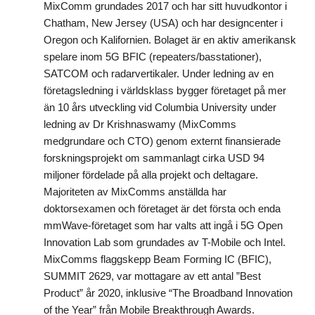
MixComm grundades 2017 och har sitt huvudkontor i
Chatham, New Jersey (USA) och har designcenter i
Oregon och Kalifornien. Bolaget är en aktiv amerikansk
spelare inom 5G BFIC (repeaters/basstationer),
SATCOM och radarvertikaler. Under ledning av en
företagsledning i världsklass bygger företaget på mer
än 10 års utveckling vid Columbia University under
ledning av Dr Krishnaswamy (MixComms
medgrundare och CTO) genom externt finansierade
forskningsprojekt om sammanlagt cirka USD 94
miljoner fördelade på alla projekt och deltagare.
Majoriteten av MixComms anställda har
doktorsexamen och företaget är det första och enda
mmWave-företaget som har valts att ingå i 5G Open
Innovation Lab som grundades av T-Mobile och Intel.
MixComms flaggskepp Beam Forming IC (BFIC),
SUMMIT 2629, var mottagare av ett antal ”Best
Product” år 2020, inklusive “The Broadband Innovation
of the Year” från Mobile Breakthrough Awards.