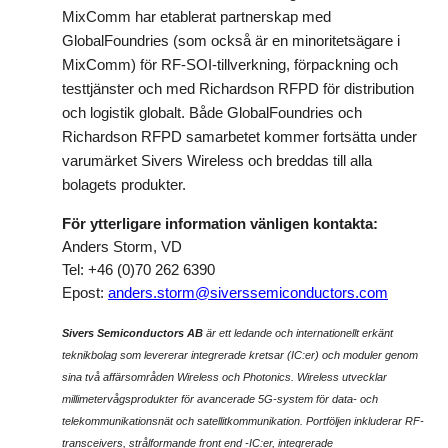
MixComm har etablerat partnerskap med
GlobalFoundries (som också är en minoritetsägare i
MixComm) för RF-SOI-tillverkning, förpackning och
testtjänster och med Richardson RFPD för distribution
och logistik globalt. Både GlobalFoundries och
Richardson RFPD samarbetet kommer fortsätta under
varumärket Sivers Wireless och breddas till alla
bolagets produkter.
För ytterligare information vänligen kontakta:
Anders Storm, VD
Tel: +46 (0)70 262 6390
Epost:
anders.storm@siverssemiconductors.com
Sivers Semiconductors AB
är ett ledande och internationellt erkänt
teknikbolag som levererar integrerade kretsar (IC:er) och moduler genom
sina två affärsområden Wireless och Photonics. Wireless utvecklar
millimetervågsprodukter för avancerade 5G-system för data- och
telekommunikationsnät och satellitkommunikation. Portföljen inkluderar RF-
transceivers, strålformande front end -IC:er, integrerade