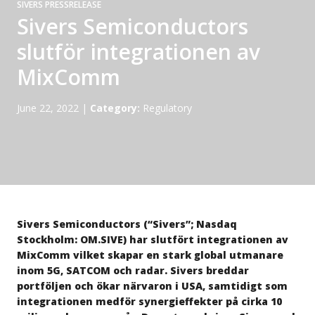
SIVERS PRESSRELEASE
Sivers Semiconductors
slutför integrationen av
MixComm
June 22, 2022
|
Category:
Regulatory
Sivers Semiconductors (“Sivers”; Nasdaq
Stockholm: OM.SIVE) har slutfört integrationen av
MixComm vilket skapar en stark global utmanare
inom 5G, SATCOM och radar. Sivers breddar
portföljen och ökar närvaron i USA, samtidigt som
integrationen medför synergieffekter på cirka 10