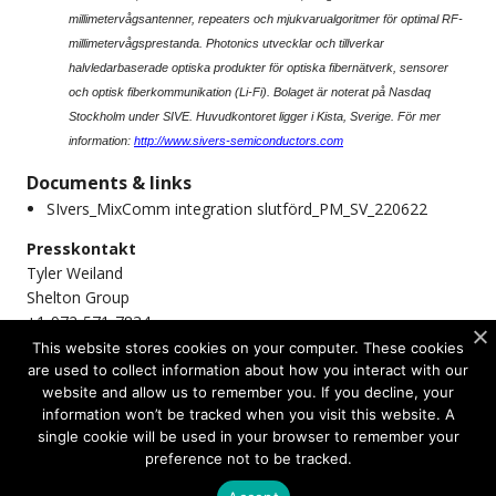
millimetervågsantenner, repeaters och mjukvarualgoritmer för optimal RF-
millimetervågsprestanda. Photonics utvecklar och tillverkar
halvledarbaserade optiska produkter för optiska fibernätverk, sensorer
och optisk fiberkommunikation (Li-Fi). Bolaget är noterat på Nasdaq
Stockholm under SIVE. Huvudkontoret ligger i Kista, Sverige.
För mer
information:
http://www.sivers-semiconductors.com
Documents & links
SIvers_MixComm integration slutförd_PM_SV_220622
Presskontakt
Tyler Weiland
Shelton Group
+1-972-571-7834
tweiland@sheltongroup.com
This website stores cookies on your computer. These cookies
are used to collect information about how you interact with our
Företagskontakt
website and allow us to remember you. If you decline, your
Heine Thorsgaard
information won’t be tracked when you visit this website. A
CFO
single cookie will be used in your browser to remember your
ir@sivers-semiconductors.com
preference not to be tracked.