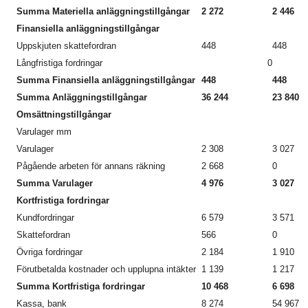
Summa Materiella anläggningstillgångar
2 272
2 446
Finansiella anläggningstillgångar
Uppskjuten skattefordran
448
448
Långfristiga fordringar
0
Summa Finansiella anläggningstillgångar
448
448
Summa Anläggningstillgångar
36 244
23 840
Omsättningstillgångar
Varulager mm
Varulager
2 308
3 027
Pågående arbeten för annans räkning
2 668
0
Summa Varulager
4 976
3 027
Kortfristiga fordringar
Kundfordringar
6 579
3 571
Skattefordran
566
0
Övriga fordringar
2 184
1 910
Förutbetalda kostnader och upplupna intäkter
1 139
1 217
Summa Kortfristiga fordringar
10 468
6 698
Kassa, bank
8 274
54 967