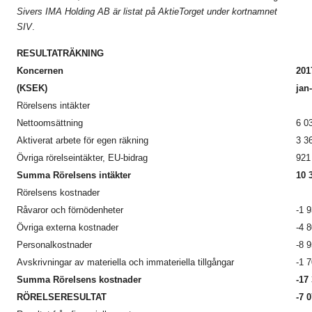
Sivers IMA Holding AB är listat på AktieTorget under kortnamnet
SIV
.
RESULTATRÄKNING
Koncernen
201
(KSEK)
jan
Rörelsens intäkter
Nettoomsättning
6 0
Aktiverat arbete för egen räkning
3 3
Övriga rörelseintäkter, EU-bidrag
921
Summa Rörelsens intäkter
10 
Rörelsens kostnader
Råvaror och förnödenheter
-1 
Övriga externa kostnader
-4 
Personalkostnader
-8 
Avskrivningar av materiella och immateriella tillgångar
-1 
Summa Rörelsens kostnader
-17
RÖRELSERESULTAT
-7 