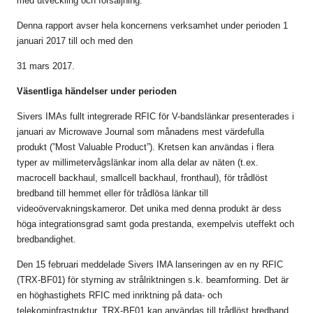
med utveckling och försäljning.
Denna rapport avser hela koncernens verksamhet under perioden 1
januari 2017 till och med den
31 mars 2017.
Väsentliga händelser under perioden
Sivers IMAs fullt integrerade RFIC för V-bandslänkar presenterades i
januari av Microwave Journal som månadens mest värdefulla
produkt (”Most Valuable Product”). Kretsen kan användas i flera
typer av millimetervågslänkar inom alla delar av näten (t.ex.
macrocell backhaul, smallcell backhaul, fronthaul), för trådlöst
bredband till hemmet eller för trådlösa länkar till
videoövervakningskameror. Det unika med denna produkt är dess
höga integrationsgrad samt goda prestanda, exempelvis uteffekt och
bredbandighet.
Den 15 februari meddelade Sivers IMA lanseringen av en ny RFIC
(TRX-BF01) för styrning av strålriktningen s.k. beamforming. Det är
en höghastighets RFIC med inriktning på data- och
telekominfrastruktur. TRX-BF01 kan användas till trådlöst bredband