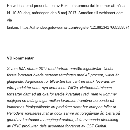
En webbaserad presentation av Bokslutskommuniké kommer att hållas
kl. 10.30 idag, måndagen den 8 maj 2017. Anmälan till webinaret görs
via
länken:
https://attendee.gotowebinar.com/register/1218813417665359874
____________________________________________________________
VD kommentar
Sivers IMA startar 2017 med fortsatt omsättningstillväxt. Under
första kvartalet ökade nettoomsättningen med 45 procent, vilket är
glädjande. Avgörande för tillväxten har varit en stark leverans av
våra produkter samt nya avtal inom WiGig. Nettoomsättningen
fortsätter därmed att öka för tredje kvartalet i rad, men vi kommer
möjligen se svängningar mellan kvartalen framöver beroende på
kundernas färdigställande av produkter samt hur avropen faller ut.
Periodens rörelseresultat är dock sämre än föregående år. Detta på
grund av kostnader av engångskaraktär, dels avseende utveckling
av RFIC produkter, dels avseende förvärvet av CST Global.