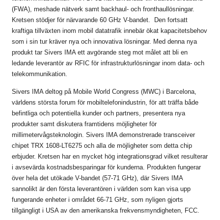
(FWA), meshade nätverk samt backhaul- och fronthaullösningar.
Kretsen stödjer för närvarande 60 GHz V-bandet. Den fortsatt
kraftiga tillväxten inom mobil datatrafik innebär ökat kapacitetsbehov
som i sin tur kräver nya och innovativa lösningar. Med denna nya
produkt tar Sivers IMA ett avgörande steg mot målet att bli en
ledande leverantör av RFIC för infrastrukturlösningar inom data- och
telekommunikation.
Sivers IMA deltog på Mobile World Congress (MWC) i Barcelona,
världens största forum för mobiltelefonindustrin, för att träffa både
befintliga och potentiella kunder och partners, presentera nya
produkter samt diskutera framtidens möjligheter för
millimetervågsteknologin. Sivers IMA demonstrerade transceiver
chipet TRX 1608-LT6275 och alla de möjligheter som detta chip
erbjuder. Kretsen har en mycket hög integrationsgrad vilket resulterar
i avsevärda kostnadsbesparingar för kunderna. Produkten fungerar
över hela det utökade V-bandet (57-71 GHz), där Sivers IMA
sannolikt är den första leverantören i världen som kan visa upp
fungerande enheter i området 66-71 GHz, som nyligen gjorts
tillgängligt i USA av den amerikanska frekvensmyndigheten, FCC.