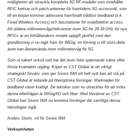
möjligheten att utveckla kompletta 5G RF-moduler som innehåller
RFIC kretsar och patch-antenner för framtidens 5G accessnät, som
till en början kommer adressera framförallt trådlöst bredband (s.k.
Fixed Wireless Access) och basstationer för mobiltelefon access.
Att addera millimetervågsfrekvenser inom 5G för 28-39 GHz för nya
RFICs är en förhållandevis mindre uppgift jämfört med den
grundlösning vi nu tagit fram för WiGig, en lösning vi till stora delar
även kan återanvända inom millimetervåg för 5G.
Som ni säkert också sett har det även hänt spännande saker efter
första kvartalets utgång
. Köpet av CST Global är ett viktigt
strategiskt förvärv, som ger Sivers IMA ett helt nytt ben att stå på.
CST Global är ledande på fiberoptiska lösningar. Marknaden för
bredband växer kraftigt. De tekniker som nu utvecklas för att möta
denna efterfrågan är WiGig/5G och fiber. Med förvärvet av CST
Global kan Sivers IMA nu leverera lösningar där samtliga dessa
teknologier ingår.
Anders Storm, vd för Sivers IMA
Verksamheten