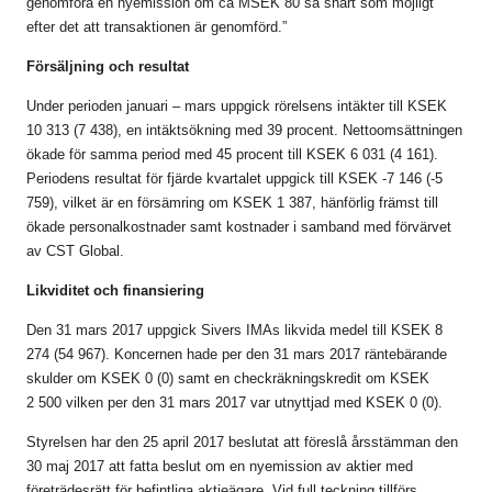
genomföra en nyemission om ca MSEK 80 så snart som möjligt
efter det att transaktionen är genomförd.”
Försäljning och resultat
Under perioden januari – mars uppgick rörelsens intäkter till KSEK
10 313 (7 438), en intäktsökning med 39 procent. Nettoomsättningen
ökade för samma period med 45 procent till KSEK 6 031 (4 161).
Periodens resultat för fjärde kvartalet uppgick till KSEK -7 146 (-5
759), vilket är en försämring om KSEK 1 387, hänförlig främst till
ökade personalkostnader samt kostnader i samband med förvärvet
av CST Global.
Likviditet och finansiering
Den 31 mars 2017 uppgick Sivers IMAs likvida medel till KSEK 8
274 (54 967). Koncernen hade per den 31 mars 2017 räntebärande
skulder om KSEK 0 (0) samt en checkräkningskredit om KSEK
2 500 vilken per den 31 mars 2017 var utnyttjad med KSEK 0 (0).
Styrelsen har den 25 april 2017 beslutat att föreslå årsstämman den
30 maj 2017 att fatta beslut om en nyemission av aktier med
företrädesrätt för befintliga aktieägare. Vid full teckning tillförs