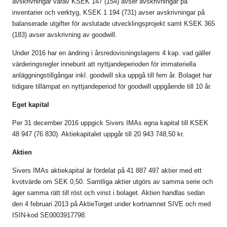
avskrivningar varav KSEK 147 (154) avser avskrivningar på
inventarier och verktyg, KSEK 1 194 (731) avser avskrivningar på
balanserade utgifter för avslutade utvecklingsprojekt samt KSEK 365
(183) avser avskrivning av goodwill.
Under 2016 har en ändring i årsredovisningslagens 4 kap. vad gäller
värderingsregler inneburit att nyttjandeperioden för immateriella
anläggningstillgångar inkl. goodwill ska uppgå till fem år. Bolaget har
tidigare tillämpat en nyttjandeperiod för goodwill uppgående till 10 år.
Eget kapital
Per 31 december 2016 uppgick Sivers IMAs egna kapital till KSEK
48 947 (76 830). Aktiekapitalet uppgår till 20 943 748,50 kr.
Aktien
Sivers IMAs aktiekapital är fördelat på 41 887 497 aktier med ett
kvotvärde om SEK 0,50. Samtliga aktier utgörs av samma serie och
äger samma rätt till röst och vinst i bolaget. Aktien handlas sedan
den 4 februari 2013 på AktieTorget under kortnamnet SIVE och med
ISIN-kod SE0003917798.