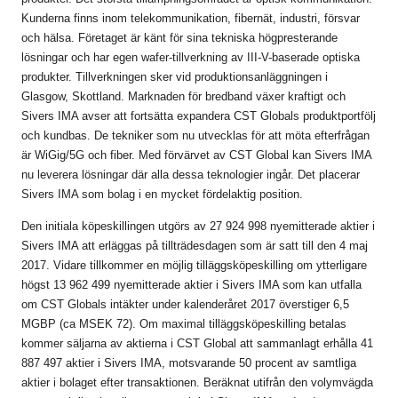
Kunderna finns inom telekommunikation, fibernät, industri, försvar
och hälsa. Företaget är känt för sina tekniska högpresterande
lösningar och har egen wafer-tillverkning av III-V-baserade optiska
produkter. Tillverkningen sker vid produktionsanläggningen i
Glasgow, Skottland. Marknaden för bredband växer kraftigt och
Sivers IMA avser att fortsätta expandera CST Globals produktportfölj
och kundbas. De tekniker som nu utvecklas för att möta efterfrågan
är WiGig/5G och fiber. Med förvärvet av CST Global kan Sivers IMA
nu leverera lösningar där alla dessa teknologier ingår. Det placerar
Sivers IMA som bolag i en mycket fördelaktig position.
Den initiala köpeskillingen utgörs av 27 924 998 nyemitterade aktier i
Sivers IMA att erläggas på tillträdesdagen som är satt till den 4 maj
2017. Vidare tillkommer en möjlig tilläggsköpeskilling om ytterligare
högst 13 962 499 nyemitterade aktier i Sivers IMA som kan utfalla
om CST Globals intäkter under kalenderåret 2017 överstiger 6,5
MGBP (ca MSEK 72). Om maximal tilläggsköpeskilling betalas
kommer säljarna av aktierna i CST Global att sammanlagt erhålla 41
887 497 aktier i Sivers IMA, motsvarande 50 procent av samtliga
aktier i bolaget efter transaktionen. Beräknat utifrån den volymvägda