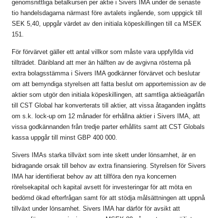
genomsnittliga betalkursen per aktie i Sivers IMA under de senaste
tio handelsdagarna närmast före avtalets ingående, som uppgick till
SEK 5,40, uppgår värdet av den initiala köpeskillingen till ca MSEK
151.
För förvärvet gäller ett antal villkor som måste vara uppfyllda vid
tillträdet. Däribland att mer än hälften av de avgivna rösterna på
extra bolagsstämma i Sivers IMA godkänner förvärvet och beslutar
om att bemyndiga styrelsen att fatta beslut om apportemission av de
aktier som utgör den initiala köpeskillingen, att samtliga aktieägarlån
till CST Global har konverterats till aktier, att vissa åtaganden ingåtts
om s.k. lock-up om 12 månader för erhållna aktier i Sivers IMA, att
vissa godkännanden från tredje parter erhållits samt att CST Globals
kassa uppgår till minst GBP 400 000.
Sivers IMAs starka tillväxt som inte skett under lönsamhet, är en
bidragande orsak till behov av extra finansiering. Styrelsen för Sivers
IMA har identifierat behov av att tillföra den nya koncernen
rörelsekapital och kapital avsett för investeringar för att möta en
bedömd ökad efterfrågan samt för att stödja målsättningen att uppnå
tillväxt under lönsamhet. Sivers IMA har därför för avsikt att