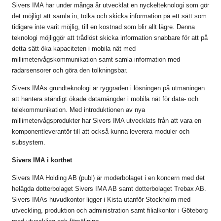
Sivers IMA har under många år utvecklat en nyckelteknologi som gör
det möjligt att samla in, tolka och skicka information på ett sätt som
tidigare inte varit möjlig, till en kostnad som blir allt lägre. Denna
teknologi möjliggör att trådlöst skicka information snabbare för att på
detta sätt öka kapaciteten i mobila nät med
millimetervågskommunikation samt samla information med
radarsensorer och göra den tolkningsbar.
Sivers IMAs grundteknologi är ryggraden i lösningen på utmaningen
att hantera ständigt ökade datamängder i mobila nät för data- och
telekommunikation. Med introduktionen av nya
millimetervågsprodukter har Sivers IMA utvecklats från att vara en
komponentleverantör till att också kunna leverera moduler och
subsystem.
Sivers IMA i korthet
Sivers IMA Holding AB (publ) är moderbolaget i en koncern med det
helägda dotterbolaget Sivers IMA AB samt dotterbolaget Trebax AB.
Sivers IMAs huvudkontor ligger i Kista utanför Stockholm med
utveckling, produktion och administration samt filialkontor i Göteborg