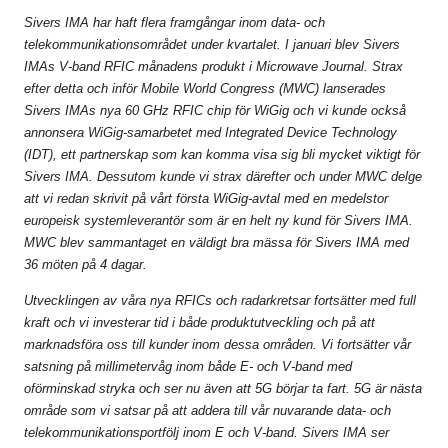
Sivers IMA har haft flera framgångar inom data- och
telekommunikationsområdet under kvartalet. I januari blev Sivers
IMAs V-band RFIC månadens produkt i Microwave Journal. Strax
efter detta och inför Mobile World Congress (MWC) lanserades
Sivers IMAs nya 60 GHz RFIC chip för WiGig och vi kunde också
annonsera WiGig-samarbetet med Integrated Device Technology
(IDT), ett partnerskap som kan komma visa sig bli mycket viktigt för
Sivers IMA. Dessutom kunde vi strax därefter och under MWC delge
att vi redan skrivit på vårt första WiGig-avtal med en medelstor
europeisk systemleverantör som är en helt ny kund för Sivers IMA.
MWC blev sammantaget en väldigt bra mässa för Sivers IMA med
36 möten på 4 dagar.
Utvecklingen av våra nya RFICs och radarkretsar fortsätter med full
kraft och vi investerar tid i både produktutveckling och på att
marknadsföra oss till kunder inom dessa områden. Vi fortsätter vår
satsning på millimetervåg inom både E- och V-band med
oförminskad stryka och ser nu även att 5G börjar ta fart. 5G är nästa
område som vi satsar på att addera till vår
nuvarande data- och
telekommunikationsportfölj inom E och V-band. Sivers IMA ser