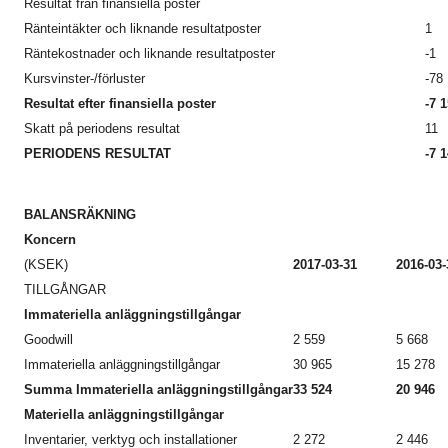
Resultat från finansiella poster
Ränteintäkter och liknande resultatposter
1
Räntekostnader och liknande resultatposter
-1
Kursvinster-/förluster
-78
Resultat efter finansiella poster
-7 
Skatt på periodens resultat
11
PERIODENS RESULTAT
-7 
BALANSRÄKNING
Koncern
(KSEK)
2017-03-31
2016-03-
TILLGÅNGAR
Immateriella anläggningstillgångar
Goodwill
2 559
5 668
Immateriella anläggningstillgångar
30 965
15 278
Summa Immateriella anläggningstillgångar
33 524
20 946
Materiella anläggningstillgångar
Inventarier, verktyg och installationer
2 272
2 446