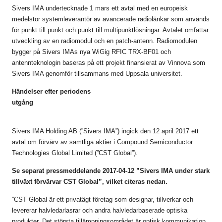
Sivers IMA undertecknade 1 mars ett avtal med en europeisk
medelstor systemleverantör av avancerade radiolänkar som används
för punkt till punkt och punkt till multipunktlösningar. Avtalet omfattar
utveckling av en radiomodul och en patch-antenn. Radiomodulen
bygger på Sivers IMAs nya WiGig RFIC TRX-BF01 och
antennteknologin baseras på ett projekt finansierat av Vinnova som
Sivers IMA genomför tillsammans med Uppsala universitet.
Händelser efter periodens
utgå
Sivers IMA Holding AB (”Sivers IMA”) ingick den 12 april 2017 ett
avtal om förvärv av samtliga aktier i Compound Semiconductor
Technologies Global Limited (”CST Global”).
Se separat pressmeddelande 2017-04-12 ”Sivers IMA under stark
tillväxt förvärvar CST Global”, vilket citeras nedan.
”CST Global är ett privatägt företag som designar, tillverkar och
levererar halvledarlasrar och andra halvledarbaserade optiska
produkter. Det största tillämpningsområdet är optisk kommunikation.