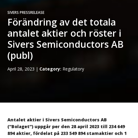
SIVERS PRESSRELEASE
Förändring av det totala
antalet aktier och röster i
Sivers Semiconductors AB
(publ)
April 28, 2023
|
Category:
Regulatory
Antalet aktier i Sivers Semiconductors AB
(”Bolaget”) uppgår per den 28 april 2023 till 234 649
894 aktier, fördelat på 233 549 894 stamaktier och 1