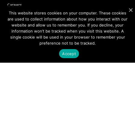
Careers
Sivers Newsroom
This website stores cookies on your computer. These cookies
are used to collect information about how you interact with our
Events
website and allow us to remember you. If you decline, your
information won’t be tracked when you visit this website. A
single cookie will be used in your browser to remember your
INVESTORS
preference not to be tracked.
Accept
Corporate Governance
NEWSLETTER SIGN UP
We're committed to your privacy.