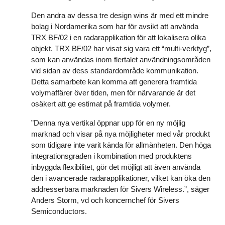
Den andra av dessa tre design wins är med ett mindre
bolag i Nordamerika som har för avsikt att använda
TRX BF/02 i en radarapplikation för att lokalisera olika
objekt. TRX BF/02 har visat sig vara ett “multi-verktyg”,
som kan användas inom flertalet användningsområden
vid sidan av dess standardområde kommunikation.
Detta samarbete kan komma att generera framtida
volymaffärer över tiden, men för närvarande är det
osäkert att ge estimat på framtida volymer.
”Denna nya vertikal öppnar upp för en ny möjlig
marknad och visar på nya möjligheter med vår produkt
som tidigare inte varit kända för allmänheten. Den höga
integrationsgraden i kombination med produktens
inbyggda flexibilitet, gör det möjligt att även använda
den i avancerade radarapplikationer, vilket kan öka den
addresserbara marknaden för Sivers Wireless.”, säger
Anders Storm, vd och koncernchef för Sivers
Semiconductors.