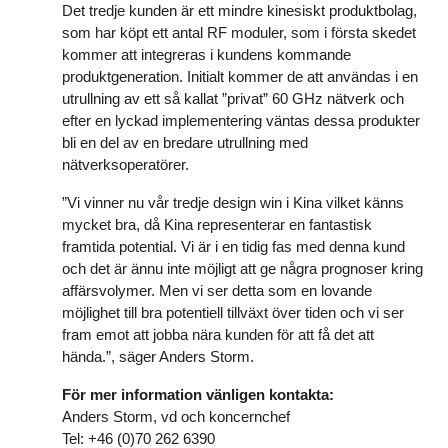
Det tredje kunden är ett mindre kinesiskt produktbolag,
som har köpt ett antal RF moduler, som i första skedet
kommer att integreras i kundens kommande
produktgeneration. Initialt kommer de att användas i en
utrullning av ett så kallat ”privat” 60 GHz nätverk och
efter en lyckad implementering väntas dessa produkter
bli en del av en bredare utrullning med
nätverksoperatörer.
”Vi vinner nu vår tredje design win i Kina vilket känns
mycket bra, då Kina representerar en fantastisk
framtida potential. Vi är i en tidig fas med denna kund
och det är ännu inte möjligt att ge några prognoser kring
affärsvolymer. Men vi ser detta som en lovande
möjlighet till bra potentiell tillväxt över tiden och vi ser
fram emot att jobba nära kunden för att få det att
hända.”, säger Anders Storm.
För mer information vänligen kontakta:
Anders Storm, vd och koncernchef
Tel: +46 (0)70 262 6390