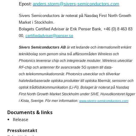
Epost:
anders.storm@sivers-semiconductors.com
Sivers Semiconductors är noterat på Nasdaq First North Growth
Market i Stockholm.
Bolagets Certified Adviser är Erik Penser Bank, +46 (0) 8 463 83
00,
certifiedadviser@penser.se
Sivers Semiconductors AB
är ett ledande och internationellt erkänt
teknikbolag som genom sina två affärsområden Wireless och
Photonics levererar chip och integrerade moduler. Wireless utvecklar
RF-chip och antenner för avancerade 5G system till data-
och telekommunikationsnät. Photonics utvecklar och tillverkar
halvledarbaserade optiska produkter till optiska fibernät, sensorer och
optisk trådlödskommunikation (Li-Fi). Bolaget är noterat på Nasdaq
First North Growth Market Stockholm under SIVE. Huvudkontoret ligger
i Kista, Sverige. För mer information:
www.sivers-semiconductors.com
Documents & links
Release
Presskontakt