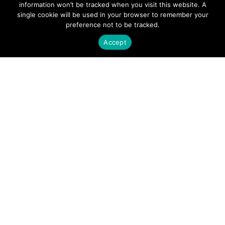
information won’t be tracked when you visit this website. A
single cookie will be used in your browser to remember your
preference not to be tracked.
APPLICATIONS
Accept
Satellite Communications (SATCOM)
Fixed Wireless Access (FWA)
Defense and Aerospace
Data Communications, AI and Machine Learning
Sensing
FMCW LiDAR for 3D Imaging
COMPANY
About Sivers
Our Offices
Management
Careers