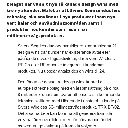
bolaget har vunnit nya så kallade design wins med
tre nya kunder. Målet är att Sivers Semiconductors
teknologi ska användas i nya produkter inom nya
vertikaler och användningsområden samt i
produkter hos kunder som redan har
millimetervågsprodukter.
Sivers Semiconductors har tidigare kommunicerat 21
design wins där kunder har existerande avtal eller
pågående utvecklingsaktiviteter, där Sivers Wireless
RFICs eller RF moduler integreras i kundernas
produkter. Nu uppgår antalet design wins till 24.
Den första av dessa tre design wins är med ett
europeiskt teknikbolag med en årsomsättning på cirka
8 miljarder kronor som avser att basera sin kommande
teknologiplattform med tillhörande tjänsteerbjudande på
Sivers Wireless 5G-milimetervågsprodukt, TRX BF/02.
Detta samarbete kan komma att generera framtida
volymaffärer över tiden, men för närvarande är det
osäkert att ge estimat på framtida volymer.