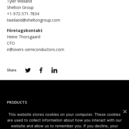
Tyler Weiland
Shelton Group
+1-972-571-7834
tweiland@sheltongroup.com
Företagskontakt
Heine Thorsgaard
CFO
ir@sivers-semiconductors.com
Share
PRODUCTS
This website stores cookies on your computer. These cookies
Photonics
are used to collect information about how you interact with our
Wireless
website and allow us to remember you. If you decline, your