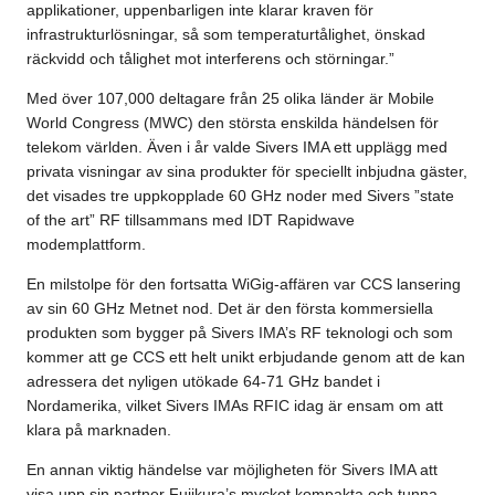
applikationer, uppenbarligen inte klarar kraven för
infrastrukturlösningar, så som temperaturtålighet, önskad
räckvidd och tålighet mot interferens och störningar.”
Med över 107,000 deltagare från 25 olika länder är Mobile
World Congress (MWC) den största enskilda händelsen för
telekom världen. Även i år valde Sivers IMA ett upplägg med
privata visningar av sina produkter för speciellt inbjudna gäster,
det visades tre uppkopplade 60 GHz noder med Sivers ”state
of the art” RF tillsammans med IDT Rapidwave
modemplattform.
En milstolpe för den fortsatta WiGig-affären var CCS lansering
av sin 60 GHz Metnet nod. Det är den första kommersiella
produkten som bygger på Sivers IMA’s RF teknologi och som
kommer att ge CCS ett helt unikt erbjudande genom att de kan
adressera det nyligen utökade 64-71 GHz bandet i
Nordamerika, vilket Sivers IMAs RFIC idag är ensam om att
klara på marknaden.
En annan viktig händelse var möjligheten för Sivers IMA att
visa upp sin partner Fujikura’s mycket kompakta och tunna