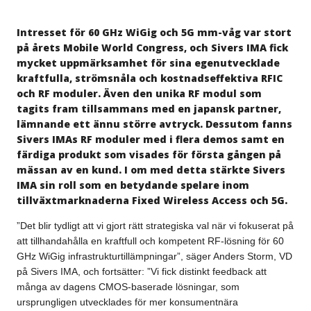
Intresset för 60 GHz WiGig och 5G mm-våg var stort
på årets Mobile World Congress, och Sivers IMA fick
mycket uppmärksamhet för sina egenutvecklade
kraftfulla, strömsnåla och kostnadseffektiva RFIC
och RF moduler. Även den unika RF modul som
tagits fram tillsammans med en japansk partner,
lämnande ett ännu större avtryck. Dessutom fanns
Sivers IMAs RF moduler med i flera demos samt en
färdiga produkt som visades för första gången på
mässan av en kund. I om med detta stärkte Sivers
IMA sin roll som en betydande spelare inom
tillväxtmarknaderna Fixed Wireless Access och 5G.
”Det blir tydligt att vi gjort rätt strategiska val när vi fokuserat på
att tillhandahålla en kraftfull och kompetent RF-lösning för 60
GHz WiGig infrastrukturtillämpningar”, säger Anders Storm, VD
på Sivers IMA, och fortsätter: ”Vi fick distinkt feedback att
många av dagens CMOS-baserade lösningar, som
ursprungligen utvecklades för mer konsumentnära