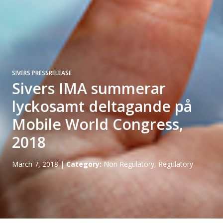
SIVERS PRESSRELEASE
Sivers IMA summerar
lyckosamt deltagande på
Mobile World Congress,
2018
March 7, 2018
|
Category:
Non Regulatory, Regulatory