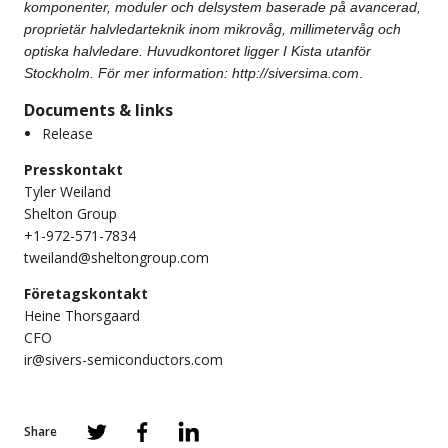
komponenter, moduler och delsystem baserade på avancerad,
proprietär halvledarteknik inom mikrovåg, millimetervåg och
optiska halvledare. Huvudkontoret ligger I Kista utanför
Stockholm. För mer information:
http://siversima.com
.
Documents & links
Release
Presskontakt
Tyler Weiland
Shelton Group
+1-972-571-7834
tweiland@sheltongroup.com
Företagskontakt
Heine Thorsgaard
CFO
ir@sivers-semiconductors.com
Share