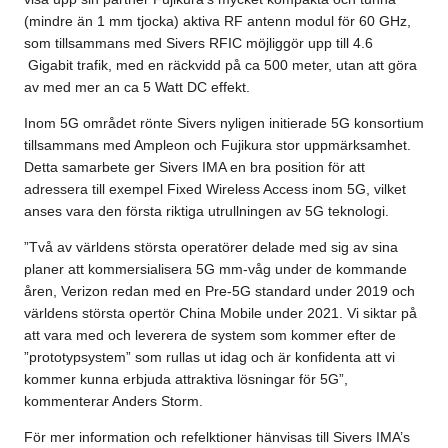
(mindre än 1 mm tjocka) aktiva RF antenn modul för 60 GHz,
som tillsammans med Sivers RFIC möjliggör upp till 4.6
Gigabit trafik, med en räckvidd på ca 500 meter, utan att göra
av med mer an ca 5 Watt DC effekt.
Inom 5G området rönte Sivers nyligen initierade 5G konsortium
tillsammans med Ampleon och Fujikura stor uppmärksamhet.
Detta samarbete ger Sivers IMA en bra position för att
adressera till exempel Fixed Wireless Access inom 5G, vilket
anses vara den första riktiga utrullningen av 5G teknologi.
”Två av världens största operatörer delade med sig av sina
planer att kommersialisera 5G mm-våg under de kommande
åren, Verizon redan med en Pre-5G standard under 2019 och
världens största opertör China Mobile under 2021. Vi siktar på
att vara med och leverera de system som kommer efter de
”prototypsystem” som rullas ut idag och är konfidenta att vi
kommer kunna erbjuda attraktiva lösningar för 5G”,
kommenterar Anders Storm.
För mer information och refelktioner hänvisas till Sivers IMA’s