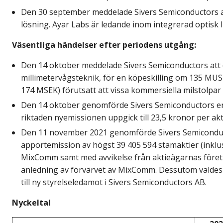
Den 30 september meddelade Sivers Semiconductors
lösning. Ayar Labs är ledande inom
integrerad optisk 
Väsentliga händelser efter periodens utgång:
Den 14 oktober meddelade Sivers Semiconductors
att
millimetervågsteknik, för en köpeskilling
om 135 MUSD 
174 MSEK) förutsatt att vissa
kommersiella milstolpar
Den 14 oktober genomförde Sivers Semiconductors
e
riktade
n
nyemissionen uppgick till 23,5 kronor per akt
Den 11 november 2021 genomförde Sivers
Semicondu
apportemission av
högst 39 405 594 stamaktier (inkl
MixComm
samt med avvikelse från aktieägarnas föret
anledning av förvärvet av MixComm. Dessutom
valdes
till ny styrelseledamot i Sivers
Semiconductors AB.
Nyckeltal