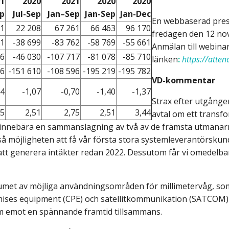
1
2020
2021
2020
2020
ep
Jul-Sep
Jan–Sep
Jan-Sep
Jan-Dec
En webbaserad prese
11
22 208
67 261
66 463
96 170
fredagen den 12 no
11
-38 699
-83 762
-58 769
-55 661
Anmälan till webinar
06
-46 030
-107 717
-81 078
-85 710
länken
:
https://att
66
-151 610
-108 596
-195 219
-195 782
VD-kommentar
34
-1,07
-0,70
-1,40
-1,37
Strax efter utgånge
75
2,51
2,75
2,51
3,44
avtal om ett transf
nebära en sammanslagning av två av de främsta utmanarna i
kså möjligheten att få vår första stora systemleverantörsk
tt generera intäkter redan 2022. Dessutom får vi omedelbar
et av möjliga användningsområden för millimetervåg, som e
remises equipment (CPE) och satellitkommunikation (SATCOM)
am emot en spännande framtid tillsammans.