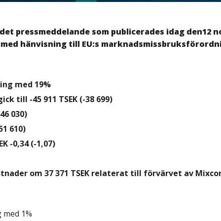
 det pressmeddelande som publicerades idag den12 nov
med hänvisning till EU:s marknadsmissbruksförordni
kning med 19%
ck till -45 911 TSEK (-38 699)
-46 030)
51 610)
K -0,34 (-1,07)
stnader om 37 371 TSEK relaterat till förvärvet av Mix
ng med 1%