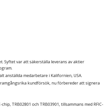
t. Syftet var att säkerställa leverans av aktier
rogram.
alt
anställda medarbetare i Kalifornien, USA.
framgångsrika kundförsök, nu förbereder att signera
-chip, TRB02801 och TRB03901,
tillsammans med RFIC-