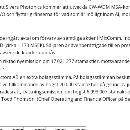
att Sivers Photonics kommer att utveckla CW-WDM
MSA-komp
I/O och flyttar gränserna för vad som
är möjligt inom AI, mo
 de ingått avtal om förvärv av samtliga aktier i
MixComm, Inc,
(cirka 1 173 MSEK). Säljaren är även
berättigade till en pr
 avseende kunder uppnås.
n riktad nyemission om 17 021 277 stamaktier,
motsvarande 
ie.
ctors AB en extra bolagsstämma. På
bolagsstämman besluta
usive tillkommande
av högst 70 000 stamaktier på grund av j
rädesrätt,
kvittningsemission om högst 6 993 007 stamaktie
 Todd Thomson, (Chief Operating and Financial
Officer på d