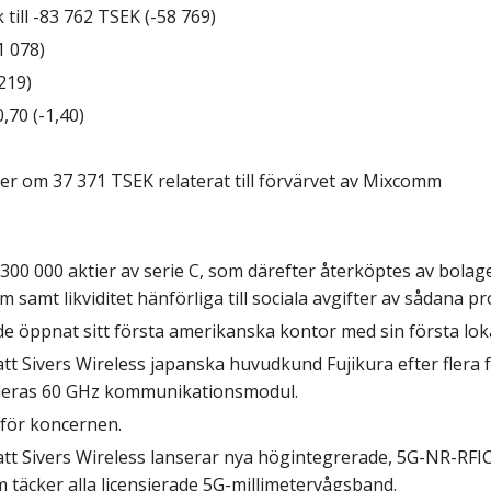
till
-83 762 TSEK (-58 769)
1
078)
219)
0,70
(-1,40)
der
om 37 371 TSEK relaterat till förvärvet av Mixcomm
300 000 aktier av serie C, som därefter återköptes av
bolage
am samt
likviditet hänförliga till sociala avgifter av sådana p
 de
öppnat sitt första amerikanska kontor med sin första lok
tt
Sivers Wireless japanska huvudkund Fujikura efter flera
deras 60 GHz
kommunikationsmodul.
för
koncernen.
att Sivers Wireless lanserar nya högintegrerade,
5G-NR-RFIC
äcker alla licensierade
5G-millimetervågsband.