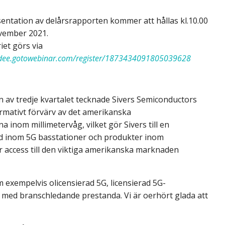
ntation av delårsrapporten kommer att hållas kl.10.00
vember 2021.
iet görs via
endee.gotowebinar.com/register/1873434091805039628
n av tredje kvartalet tecknade Sivers Semiconductors
ormativt förvärv av det amerikanska
nom millimetervåg, vilket gör Sivers till en
und inom 5G basstationer och produkter inom
 access till den viktiga amerikanska marknaden
xempelvis olicensierad 5G, licensierad 5G-
 med branschledande prestanda. Vi är oerhört glada att