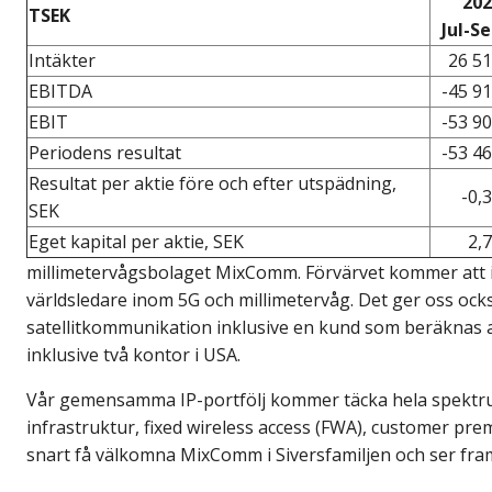
202
TSEK
Jul-S
Intäkter
26 5
EBITDA
-45 9
EBIT
-53 9
Periodens resultat
-53 4
Resultat per aktie före och efter utspädning,
-0,
SEK
Eget kapital per aktie, SEK
2,
millimetervågsbolaget MixComm. Förvärvet kommer att in
världsledare inom 5G och millimetervåg. Det ger oss oc
satellitkommunikation inklusive en kund som beräknas a
inklusive två kontor i USA.
Vår gemensamma IP-portfölj kommer täcka hela spektrum
infrastruktur, fixed wireless access (FWA), customer p
snart få välkomna MixComm i Siversfamiljen och ser fr