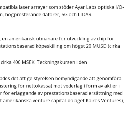
atibla laser arrayer som stöder Ayar
Labs optiska I/O-
ln, högpresterande datorer, 5G
och LIDAR.
 en amerikansk utmanare för utveckling
av chip för
estationsbaserad köpeskilling om
högst 20 MUSD (cirka
cirka 400 MSEK. Teckningskursen i den
des det att ge styrelsen
bemyndigande att genomföra
ustering för
nettokassa) mot vederlag i form av aktier i
r
för erläggande av prestationsbaserad ersättning
med
et amerikanska venture capital-bolaget
Kairos Ventures),