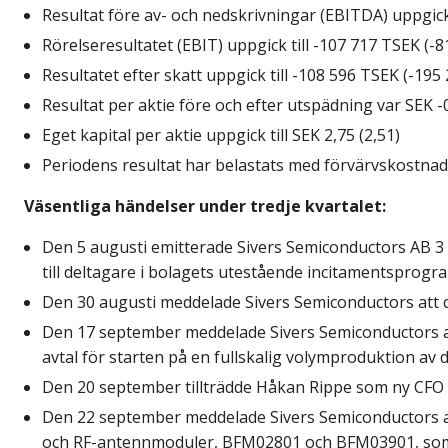
Resultat före av- och nedskrivningar (EBITDA) uppgick 
Rörelseresultatet (EBIT) uppgick till -107 717 TSEK (-8
Resultatet efter skatt uppgick till -108 596 TSEK (-195 
Resultat per aktie före och efter utspädning var SEK -
Eget kapital per aktie uppgick till SEK 2,75 (2,51)
Periodens resultat har belastats med förvärvskostna
Väsentliga händelser under tredje kvartalet:
Den 5 augusti emitterade Sivers Semiconductors AB 3
till
deltagare i bolagets utestående incitamentsprogr
Den 30 augusti meddelade Sivers Semiconductors att
Den 17 september meddelade Sivers Semiconductors a
avtal
för starten på en fullskalig volymproduktion av 
Den 20 september tillträdde Håkan Rippe som ny CFO 
Den 22 september meddelade Sivers Semiconductors
och RF-antennmoduler,
BFM02801 och BFM03901, som t