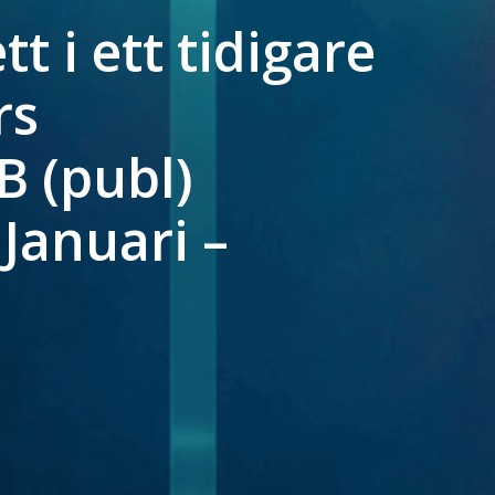
t i ett tidigare
rs
B (publ)
Januari –