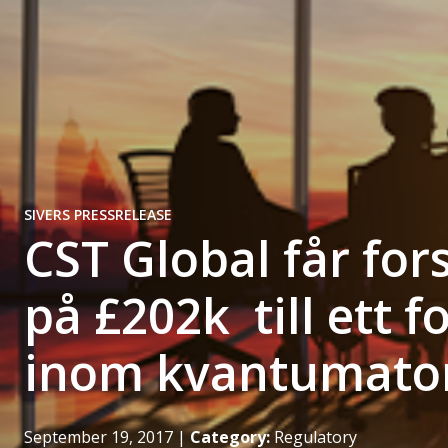
SIVERS PRESSRELEASE
CST Global får fo
på £202k till ett 
inom kvantumato
September 19, 2017
|
Category:
Regulatory