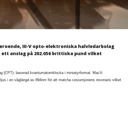
eroende, III-V opto-elektroniska halvledarbolag
ett anslag på 202.056 brittiska pund vilket
ing (CPT)- baserad kvantumatomklocka i miniatyrformat. MacV-
 ljus i en våglängd av 894nm för att matcha cesiumjonens resonans vilket