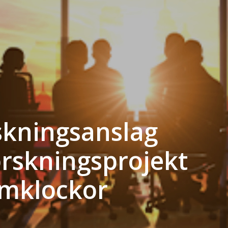
rskningsanslag
forskningsprojekt
mklockor