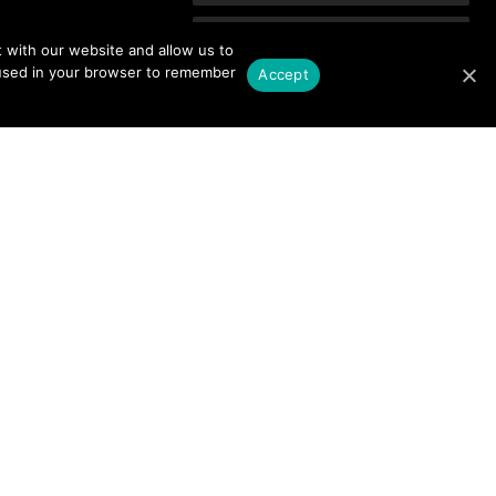
 with our website and allow us to
e used in your browser to remember
Accept
We're committed to your privacy.
Please read our
Privacy Policy.