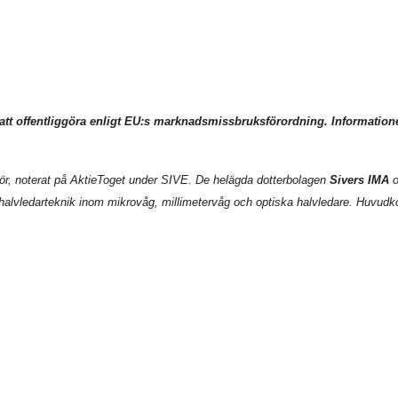
 att offentliggöra enligt EU:s marknadsmissbruksförordning. Informati
ntör, noterat på AktieToget under SIVE. De helägda dotterbolagen
Sivers IMA
o
lvledarteknik inom mikrovåg, millimetervåg och optiska halvledare. Huvudkont