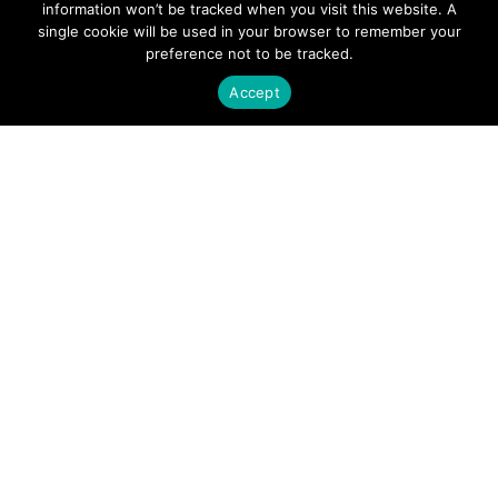
information won’t be tracked when you visit this website. A
single cookie will be used in your browser to remember your
APPLICATIONS
preference not to be tracked.
Accept
Satellite Communications (SATCOM)
Fixed Wireless Access (FWA)
Defense and Aerospace
Data Communications, AI and Machine Learning
Sensing
FMCW LiDAR for 3D Imaging
COMPANY
About Sivers
Our Offices
Management
Careers
Sivers Newsroom