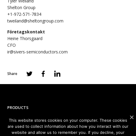
Tyler Weiland
Shelton Group
+1-972-571-7834
tweiland@sheltongroup.com
Företagskontakt
Heine Thorsgaard
CFO
ir@sivers-semiconductors.com
Share
PRODUCTS
This website stores cookies on your computer. These cookies
Photonics
are used to collect information about how you interact with our
Wireless
website and allow us to remember you. If you decline, your