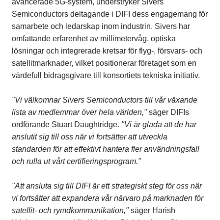
avancerade 5G-system, understryker Sivers
Semiconductors deltagande i DIFI dess engagemang för
samarbete och ledarskap inom industrin. Sivers har
omfattande erfarenhet av millimetervåg, optiska
lösningar och integrerade kretsar för flyg-, försvars- och
satellitmarknader, vilket positionerar företaget som en
värdefull bidragsgivare till konsortiets tekniska initiativ.
"Vi välkomnar Sivers Semiconductors till vår växande
lista av medlemmar över hela världen,"
säger
DIFIs
ordförande Stuart Daughtridge
.
"Vi är glada att de har
anslutit sig till oss när vi fortsätter att utveckla
standarden för att effektivt hantera fler användningsfall
och rulla ut vårt certifieringsprogram."
"Att ansluta sig till DIFI är ett strategiskt steg för oss när
vi fortsätter att expandera vår närvaro på marknaden för
satellit- och rymdkommunikation,"
säger Harish