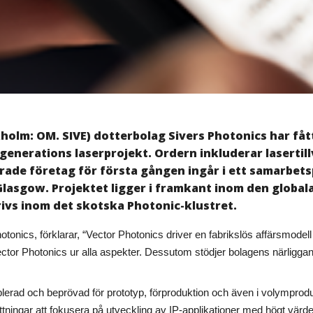
olm: OM. SIVE) dotterbolag Sivers Photonics har fått
 generations laserprojekt. Ordern inkluderar lasertill
rade företag för första gången ingår i ett samarbets
Glasgow. Projektet ligger i framkant inom den global
rivs inom det skotska Photonic-klustret.
nics, förklarar, “Vector Photonics driver en fabrikslös affärsmodell oc
 Vector Photonics ur alla aspekter. Dessutom stödjer bolagens närligga
blerad och beprövad för prototyp, förproduktion och även i volymproduk
sättningar att fokusera på utveckling av IP-applikationer med högt 