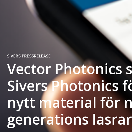
SIVERS PRESSRELEASE
Vector Photonics
Sivers Photonics f
nytt material för 
generations lasrar