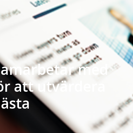
 samarbetar med
ör att utvärdera
nästa