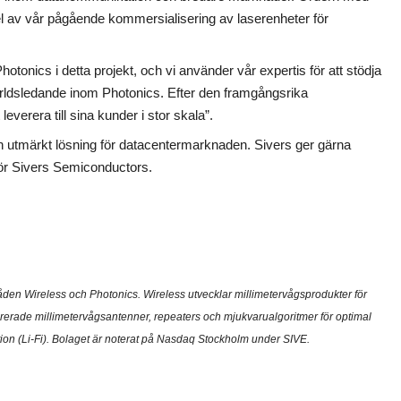
 del av vår pågående kommersialisering av laserenheter för
nics i detta projekt, och vi använder vår expertis för att stödja
världsledande inom Photonics. Efter den framgångsrika
verera till sina kunder i stor skala”.
n utmärkt lösning för datacentermarknaden. Sivers ger gärna
för Sivers Semiconductors.
råden Wireless och Photonics. Wireless utvecklar millimetervågsprodukter för
grerade millimetervågsantenner, repeaters och mjukvarualgoritmer för optimal
tion (Li-Fi). Bolaget är noterat på Nasdaq Stockholm under SIVE.