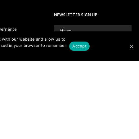
NEWSLETTER SIGN UP
vernance
 with our website and allow us to
e used in your browser to remember
Accept
We're committed to your privacy.
Please read our
Privacy Policy.