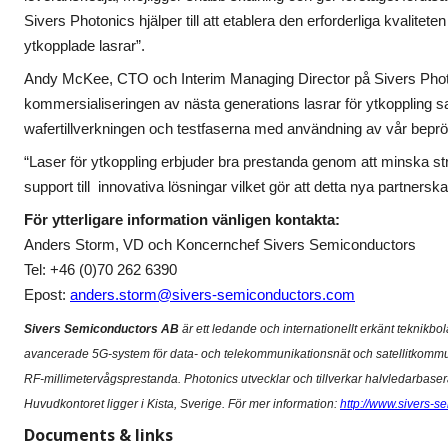
Sivers Photonics hjälper till att etablera den erforderliga kvalit
ytkopplade lasrar”.
Andy McKee, CTO och Interim Managing Director på Sivers Photonic
kommersialiseringen av nästa generations lasrar för ytkoppling s
wafertillverkningen och testfaserna med användning av vår beprövad
“Laser för ytkoppling erbjuder bra prestanda genom att minska s
support till innovativa lösningar vilket gör att detta nya partn
För ytterligare information vänligen kontakta:
Anders Storm, VD och Koncernchef Sivers Semiconductors
Tel: +46 (0)70 262 6390
Epost:
anders.storm@sivers-semiconductors.com
Sivers Semiconductors AB
är ett ledande och internationellt erkänt teknikb
avancerade 5G-system för data- och telekommunikationsnät och satellitkommunik
RF-millimetervågsprestanda. Photonics utvecklar och tillverkar halvledarbaser
Huvudkontoret ligger i Kista, Sverige. För mer information:
http://www.sivers-
Documents & links