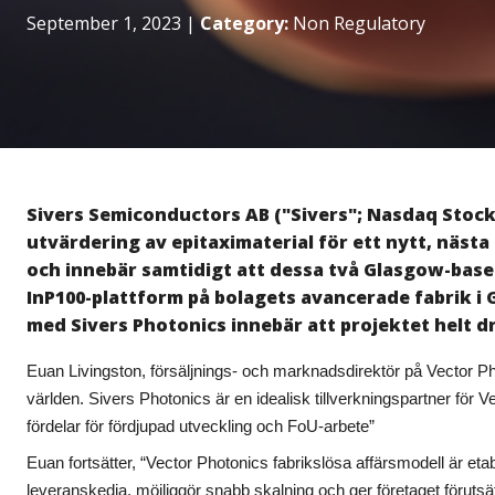
September 1, 2023
|
Category:
Non Regulatory
Sivers Semiconductors AB ("Sivers"; Nasdaq Stockh
utvärdering av epitaximaterial för ett nytt, nästa
och innebär samtidigt att dessa två Glasgow-base
InP100-plattform på bolagets avancerade fabrik i 
med Sivers Photonics innebär att projektet helt d
Euan Livingston, försäljnings- och marknadsdirektör på Vector Photo
världen. Sivers Photonics är en idealisk tillverkningspartner för
fördelar för fördjupad utveckling och FoU-arbete”
Euan fortsätter, “Vector Photonics fabrikslösa affärsmodell är eta
leveranskedja, möjliggör snabb skalning och ger företaget förut