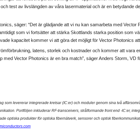
eten och test av livslängden av våra lasermaterial och är en betydande
s, säger: “Det är glädjande att vi nu kan samarbeta med Vector Photo
amtidigt som vi fortsätter att stärka Skottlands starka position som 
e kapacitet kommer vi att göra det möjligt för Vector Photonics att le
trömförbrukning, latens, storlek och kostnader och kommer att vara e
erskap med Vector Photonics är en bra match”, säger Anders Storm, VD 
olag som levererar integrerade kretsar (IC:er) och moduler genom sina två affärsom
ation. Portföljen inkluderar RF-transceivers, strålformande front end -IC:er, inte
ade optiska produkter för optiska fibernätverk, sensorer och optisk fiberkommunika
semiconductors.com