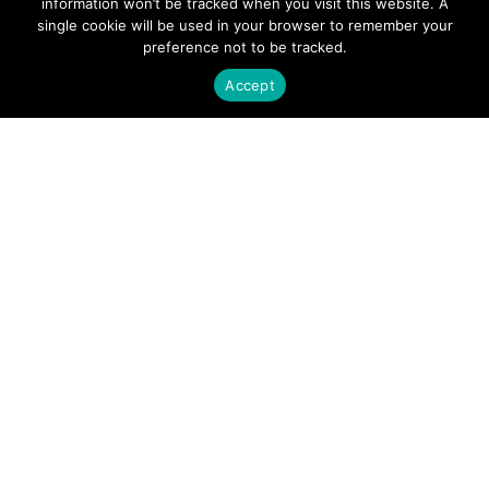
information won’t be tracked when you visit this website. A
single cookie will be used in your browser to remember your
preference not to be tracked.
PRODUCTS
Accept
Photonics
Wireless
APPLICATIONS
Satellite Communications (SATCOM)
Fixed Wireless Access (FWA)
Defense and Aerospace
Data Communications, AI and Machine Learning
Sensing
FMCW LiDAR for 3D Imaging