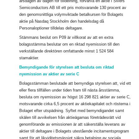
årsdagen av dagen för tilldelning, förvärva en aktie i Sivers
Semiconductors AB till ett pris motsvarande 130 procent av
den genomsnittliga volymviktade betalkursen för Bolagets
aktie på Nasdaq Stockholm den handelsdag då
Personaloptioner tilldelas deltagare.
Stämmans beslut om P09 är villkorat av att en extra
bolagsstämma beslutar om en riktad nyemission till den
verkställande direktören omfattande minst 1 524 584
stamaktier.
Bemyndigande för styrelsen att besluta om riktad
nyemission av aktier av serie C
Bolagsstämman beslutade att bemyndiga styrelsen att, vid ett
eller flera tillfällen under tiden fram till nästa årsstämma,
besluta om nyemission av högst 16 298 821 aktier av serie C,
motsvarande cirka 6,5 procent av aktiekapitalet och rösterna i
Bolaget efter utspädning.
Syftet med bemyndigandet samt
skälen till avvikelsen från aktieägarnas företrädesrätt vid
genomförande av emissionen är att säkerställa leverans av
aktier till deltagare i Bolagets utestående incitamentsprogram
samt för att likviditetsmässigt säkra betalning av sociala