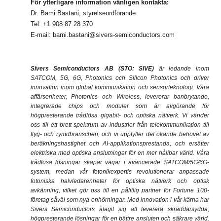
För ytterligare information vänligen kontakta:
Dr. Bami Bastani, styrelseordförande
Tel: +1 908 87 28 370
E-mail:
bami.bastani@sivers-semiconductors.com
Sivers Semiconductors AB (STO: SIVE)
är ledande inom
SATCOM, 5G, 6G, Photonics och Silicon Photonics och driver
innovation inom global kommunikation och sensorteknologi.
Våra
affärsenheter, Photonics och Wireless, levererar banbrytande,
integrerade chips och moduler som är avgörande för
högpresterande trådlösa gigabit- och optiska nätverk. Vi vänder
oss till ett brett spektrum av industrier från telekommunikation till
flyg- och rymdbranschen, och vi uppfyller det ökande behovet av
beräkningshastighet och AI-applikationsprestanda, och ersätter
elektriska med optiska anslutningar för en mer hållbar värld. Våra
trådlösa lösningar skapar vägar i avancerade SATCOM/5G/6G-
system, medan vår fotonikexpertis revolutionerar anpassade
fotoniska halvledarenheter för optiska nätverk och optisk
avkänning, vilket gör oss till en pålitlig partner för Fortune 100-
företag såväl som nya enhörningar. Med innovation i vår kärna har
Sivers Semiconductors åtagit sig att leverera skräddarsydda,
högpresterande lösningar för en bättre ansluten och säkrare värld.