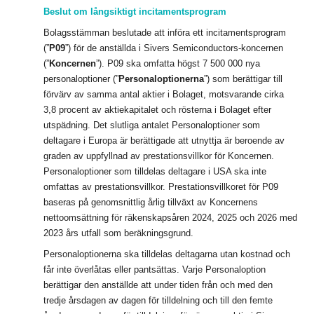
Beslut
om långsiktigt incitamentsprogram
Bolagsstämman beslutade att införa ett incitamentsprogram
(”
P09
”) för de anställda i Sivers Semiconductors-koncernen
(”
Koncernen
”). P09 ska omfatta högst 7 500 000 nya
personaloptioner (”
Personaloptionerna
”) som berättigar till
förvärv av samma antal aktier i Bolaget, motsvarande cirka
3,8 procent av aktiekapitalet och rösterna i Bolaget efter
utspädning. Det slutliga antalet Personaloptioner som
deltagare i Europa är berättigade att utnyttja är beroende av
graden av uppfyllnad av prestationsvillkor för Koncernen.
Personaloptioner som tilldelas deltagare i USA ska inte
omfattas av prestationsvillkor. Prestationsvillkoret för P09
baseras på genomsnittlig årlig tillväxt av Koncernens
nettoomsättning för räkenskapsåren 2024, 2025 och 2026 med
2023 års utfall som beräkningsgrund.
Personaloptionerna ska tilldelas deltagarna utan kostnad och
får inte överlåtas eller pantsättas. Varje Personaloption
berättigar den anställde att under tiden från och med den
tredje årsdagen av dagen för tilldelning och till den femte