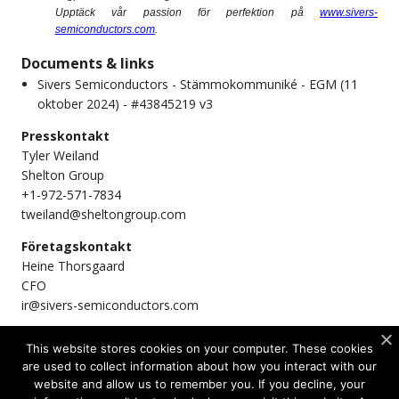
Upptäck vår passion för perfektion på
www.sivers-
semiconductors.com
.
Documents & links
Sivers Semiconductors - Stämmokommuniké - EGM (11
oktober 2024) - #43845219 v3
Presskontakt
Tyler Weiland
Shelton Group
+1-972-571-7834
tweiland@sheltongroup.com
Företagskontakt
Heine Thorsgaard
CFO
ir@sivers-semiconductors.com
This website stores cookies on your computer. These cookies
are used to collect information about how you interact with our
Share
website and allow us to remember you. If you decline, your