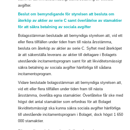
avgifter.
Beslut om bemyndigande för styrelsen att besluta om
återköp av aktier av serie C samt överlåtelse av stamaktier
för att säkra betalning av sociala avgifter
Bolagsstämman beslutade att bemyndiga styrelsen att, vid ett
eller flera tillfällen under tiden fram till nästa årsstämma,
besluta om återköp av aktier av serie C.
Syftet med återköpet
är att säkerställa leverans av aktier till deltagare i Bolagets
utestående incitamentsprogram samt för att likviditetsmässigt
säkra betalning av sociala avgifter hänförliga till sådana
incitamentsprogram.
Vidare beslutade bolagsstämman att bemyndiga styrelsen
att,
vid ett eller flera tillfällen under tiden fram till nästa
årsstämma, överlåta egna stamaktier. Överlåtelse får ske med
högst det antal stamaktier som erfordras för att Bolaget
likviditetsmässigt ska kunna säkra sociala avgifter hänförliga
till utestående incitamentsprogram i Bolaget, dock högst 1 650
000 stamaktier.