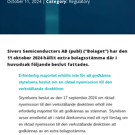
October 11, 2024
|
Category:
Regulatory
Sivers Semiconductors AB (publ) (”Bolaget”) har den
11 oktober 2024 hållit extra bolagsstämma där i
huvudsak följande beslut fattades.
Erforderlig majoritet erhölls inte för att godkänna
styrelsens beslut om en riktad nyemission till den
verkställande direktören
Styrelsens beslut av den 17 september 2024 om riktad
nyemission till den verkställande direktören erhöll inte
erforderlig majoritet för att godkännas av stämman. Styrelsen
avser emellertid att i närtid återkomma med ett nytt förslag om
en riktad nyemission till den verkställande direktören att
godkännas av en extra bolagsstämma.