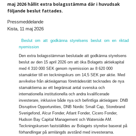
maj 2026 hållit extra bolagsstämma där i huvudsak
följande beslut fattades.
Pressmeddelande
Kista, 11 maj 2026
Beslut om att godkänna styrelsens beslut om en riktad
nyemission
Den extra bolagsstämman beslutade att godkänna styrelsens
beslut av den 15 april 2026 om att öka Bolagets aktiekapital
med 4 310 000 SEK genom nyemission av 8 620 000
stamaktier till en teckningskurs om 14,5 SEK per aktie. Med
avvikelse från aktieägarnas företrädesrätt tecknades de nya
stamaktierna av ett begränsat antal svenska och
internationella institutionella och andra kvalificerade
investerare, inklusive både nya och befintliga aktieägare: DNB
Disruptive Opportunities, DNB Nordic Small Cap, Storebrand
Sverigefond, Alcur Fonder, Atlant Fonder, Cicero Fonder,
Hudson Bay Capital Management och Waterside AM.
Teckningskursen fastställdes av Bolagets styrelse baserat på
förhandlingar på armlängds avstånd med investerarna.