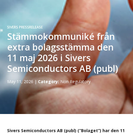
SIVERS PRESSRELEASE
Stämmokommuniké från
extra bolagsstämma den
11 maj 2026 i Sivers
Semiconductors AB (publ)
May 11, 2026
|
Category:
Non Regulatory
Sivers Semiconductors AB (publ) (”Bolaget”) har den 11