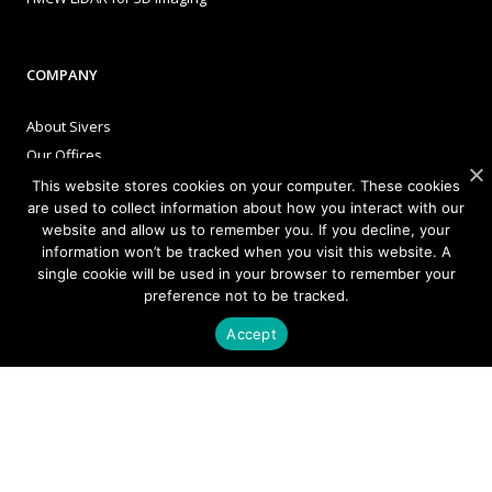
COMPANY
About Sivers
Our Offices
Management
This website stores cookies on your computer. These cookies
are used to collect information about how you interact with our
Careers
website and allow us to remember you. If you decline, your
Sivers Newsroom
information won’t be tracked when you visit this website. A
Events
single cookie will be used in your browser to remember your
preference not to be tracked.
Accept
INVESTORS
Corporate Governance
NEWSLETTER SIGN UP