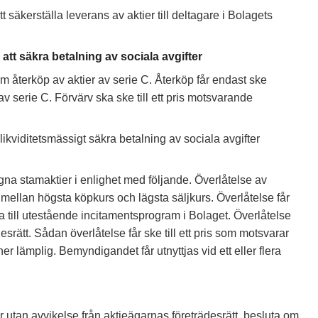
säkerställa leverans av aktier till deltagare i Bolagets
att säkra betalning av sociala avgifter
 om återköp av aktier av serie C. Återköp får endast ske
v serie C. Förvärv ska ske till ett pris motsvarande
likviditetsmässigt säkra betalning av sociala avgifter
 egna stamaktier i enlighet med följande. Överlåtelse av
t mellan högsta köpkurs och lägsta säljkurs. Överlåtelse får
ga till utestående incitamentsprogram i Bolaget. Överlåtelse
rätt. Sådan överlåtelse får ske till ett pris som motsvarar
 lämplig. Bemyndigandet får utnyttjas vid ett eller flera
ler utan avvikelse från aktieägarnas företrädesrätt, besluta om