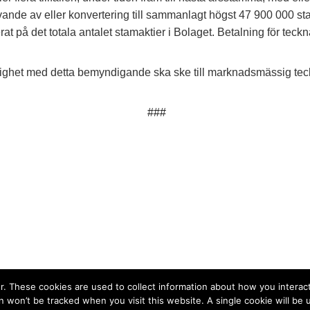
ivande av eller konvertering till sammanlagt högst 47 900 000 s
rat på det totala antalet stamaktier i Bolaget. Betalning för tec
enlighet med detta bemyndigande ska ske till marknadsmässig t
###
. These cookies are used to collect information about how you interact
n won’t be tracked when you visit this website. A single cookie will b