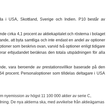
llda i USA, Skottland, Sverige och Indien. P10 består av
de cirka 4,1 procent av aktiekapitalet och rösterna i bolaget
ande, att byta samtliga och inte endast en andel av optioner
ptioner som beskrivs ovan, varvid två optioner enligt tidigare
erar erbjudandet beräknas den totala utspädningen för alla
nande, vara beroende av prestationsvillkor baserade på den
7,64 procent. Personaloptioner som tilldelas deltagare i USA
a om nyemission av högst 11 100 000 aktier av serie C,
ädning. De nya aktierna ska, med avvikelse från aktieägarnas