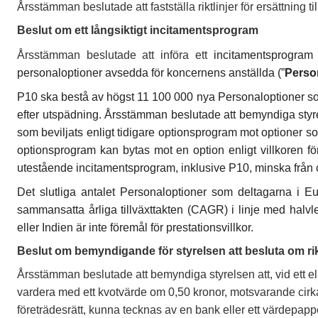
Årsstämman beslutade att fastställa riktlinjer för ersättning ti
Beslut om ett långsiktigt incitamentsprogram
Årsstämman beslutade att införa ett
incitamentsprogram 
personaloptioner avsedda för koncernens anställda (”
Perso
P10 ska bestå av högst 11 100 000 nya Personaloptioner som g
efter utspädning. Årsstämman beslutade att bemyndiga styrel
som beviljats enligt tidigare optionsprogram mot optioner som
optionsprogram kan bytas mot en option enligt villkoren f
utestående incitamentsprogram, inklusive P10, minska från cir
Det slutliga antalet Personaloptioner som deltagarna i Eu
sammansatta årliga tillväxttakten (CAGR) i linje med halvle
eller Indien är inte föremål för prestationsvillkor.
Beslut om bemyndigande för styrelsen att besluta om rik
Årsstämman beslutade att bemyndiga styrelsen att, vid ett ell
vardera med ett kvotvärde om 0,50 kronor, motsvarande cirka 
företrädesrätt, kunna tecknas av en bank eller ett värdepapp