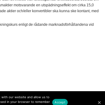
tamaktier motsvarande en utspädningseffekt om cirka 15,0
knade aktier och/eller konvertibler ska kunna ske kontant, med
eckningskurs enligt de rådande marknadsförhållandena vid
 with our website and allow us to
e used in your browser to remember
Accept