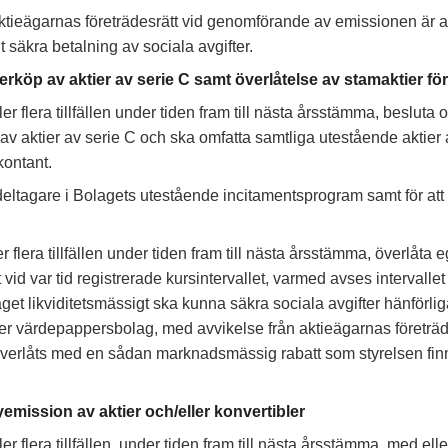
tieägarnas företrädesrätt vid genomförande av emissionen är att 
 säkra betalning av sociala avgifter.
köp av aktier av serie C samt överlåtelse av stamaktier för 
r flera tillfällen under tiden fram till nästa årsstämma, besluta
av aktier av serie C och ska omfatta samtliga utestående aktier a
kontant.
l deltagare i Bolagets utestående incitamentsprogram samt för att 
er flera tillfällen under tiden fram till nästa årsstämma, överlåta
 vid var tid registrerade kursintervallet, varmed avses intervalle
get likviditetsmässigt ska kunna säkra sociala avgifter hänförli
ler värdepappersbolag, med avvikelse från aktieägarnas företrädes
verlåts med en sådan marknadsmässig rabatt som styrelsen finner
mission av aktier och/eller konvertibler
ler flera tillfällen, under tiden fram till nästa årsstämma, med el