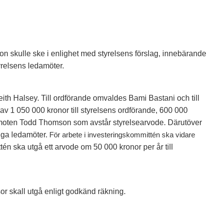
on skulle ske i enlighet med styrelsens förslag, innebärande
yrelsens ledamöter.
th Halsey. Till ordförande omvaldes Bami Bastani och till
av 1 050 000 kronor till styrelsens ordförande, 600
000
edamoten Todd Thomson som avstår styrelsearvode. Därutöver
riga ledamöter.
För arbete i investeringskommittén ska vidare
tén ska utgå ett arvode om 50 000 kronor per år till
r skall utgå enligt godkänd räkning.