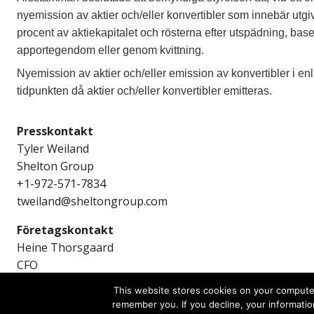
nyemission av aktier och/eller konvertibler som innebär utg
procent av aktiekapitalet och rösterna efter utspädning, base
apportegendom eller genom kvittning.
Nyemission av aktier och/eller emission av konvertibler i 
tidpunkten då aktier och/eller konvertibler emitteras.
Presskontakt
Tyler Weiland
Shelton Group
+1-972-571-7834
tweiland@sheltongroup.com
Företagskontakt
Heine Thorsgaard
CFO
ir@sivers-semiconductors.com
This website stores cookies on your computer
remember you. If you decline, your informatio