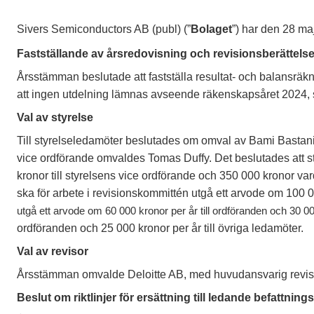
Sivers Semiconductors AB (publ) (”
Bolaget
”) har den 28 ma
Fastställande av årsredovisning och revisionsberättels
Årsstämman beslutade att fastställa resultat- och balansräk
att ingen utdelning lämnas avseende räkenskapsåret 2024, sam
Val av styrelse
Till styrelseledamöter beslutades om omval av
Bami Bastani
vice ordförande omvaldes Tomas Duffy. Det beslutades att s
kronor till styrelsens vice ordförande och 350 000 kronor v
ska för arbete i revisionskommittén utgå ett arvode om 100 00
utgå ett arvode om 60 000 kronor per år till ordföranden och 30 000
ordföranden och 25 000 kronor per år till övriga ledamöter.
Val av revisor
Årsstämman omvalde Deloitte AB, med huvudansvarig revisor 
Beslut om riktlinjer för ersättning till ledande befattnin