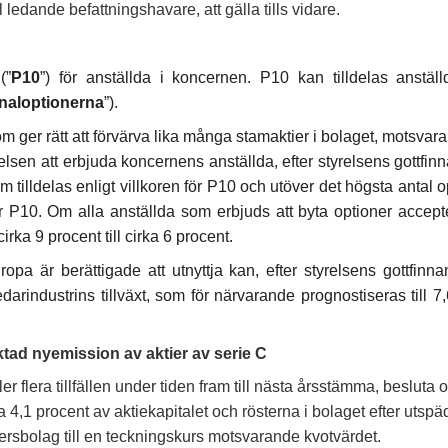
ll ledande befattningshavare, att gälla tills vidare.
(”
P10
”) för anställda i koncernen. P10 kan tilldelas anstä
naloptionerna
”).
er rätt att förvärva lika många stamaktier i bolaget, motsvaran
sen att erbjuda koncernens anställda, efter styrelsens gottfinn
 tilldelas enligt villkoren för P10 och utöver det högsta antal o
ör P10. Om alla anställda som erbjuds att byta optioner accept
ka 9 procent till cirka 6 procent.
ropa är berättigade att utnyttja kan, efter styrelsens gottfin
darindustrins tillväxt, som för närvarande prognostiseras till 
tad nyemission av aktier av serie C
er flera tillfällen under tiden fram till nästa årsstämma, beslut
4,1 procent av aktiekapitalet och rösterna i bolaget efter utsp
ersbolag till en teckningskurs motsvarande kvotvärdet.