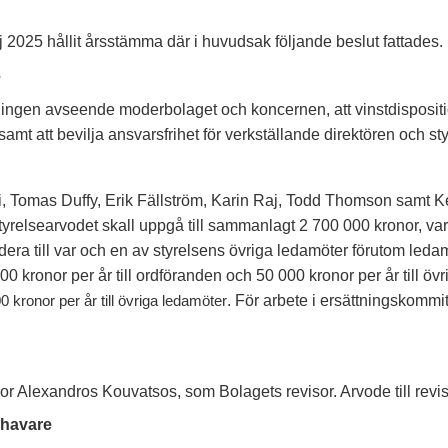
j 2025 hållit årsstämma där i huvudsak följande beslut fattades.
e
ningen avseende moderbolaget och koncernen, att vinstdispositi
t att bevilja ansvarsfrihet för verkställande direktören och st
, Tomas Duffy, Erik Fällström, Karin Raj, Todd Thomson samt Kei
tyrelsearvodet skall uppgå till sammanlagt 2 700
000 kronor, var
ardera till var och en av styrelsens övriga ledamöter förutom l
0 kronor per år till ordföranden och 50 000 kronor per år till öv
. För arbete i ersättningskommit
 kronor per år till övriga ledamöter
Alexandros Kouvatsos, som Bolagets revisor. Arvode till reviso
gshavare