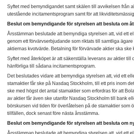
Syftet med bemyndigandet samt skälen till avvikelsen från ak
utestående incitamentsprogram samt för att likviditetsmässigt
Beslut om bemyndigande för styrelsen att besluta om åter
Årsstämman beslutade att bemyndiga styrelsen att, vid ett elle
genom ett förvärvserbjudande som riktats till samtliga ägare 
aktiernas kvotvärde. Betalning för förvärvade aktier ska ske 
Syftet med återköpet är att säkerställa leverans av aktier til
hänförliga till sådana incitamentsprogram.
Det beslutades vidare att bemyndiga styrelsen att, vid ett ell
stamaktier får ske på Nasdaq Stockholm, till ett pris inom det
ske med högst det antal stamaktier som erfordras för att Bola
av aktier får även ske utanför Nasdaq Stockholm till bank el
börskursen vid tiden för överlåtelsen på de stamaktier som ö
tillfällen, dock senast före nästa årsstämma.
Beslut om bemyndigande för styrelsen att besluta om nye
Årsstämman beslutade att
bemyndiga styrelsen att, vid ett el