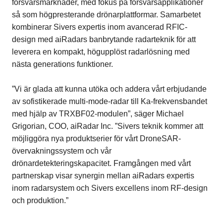
försvarsmarknader, med fokus på försvarsapplikationer
så som högpresterande drönarplattformar. Samarbetet
kombinerar Sivers expertis inom avancerad RFIC-
design med aiRadars banbrytande radarteknik för att
leverera en kompakt, högupplöst radarlösning med
nästa generations funktioner.
”Vi är glada att kunna utöka och addera vårt erbjudande
av sofistikerade multi-mode-radar till Ka-frekvensbandet
med hjälp av TRXBF02-modulen”, säger Michael
Grigorian, COO, aiRadar Inc. ”Sivers teknik kommer att
möjliggöra nya produktserier för vårt DroneSAR-
övervakningssystem och vår
drönardetekteringskapacitet. Framgången med vårt
partnerskap visar synergin mellan aiRadars expertis
inom radarsystem och Sivers excellens inom RF-design
och produktion.”