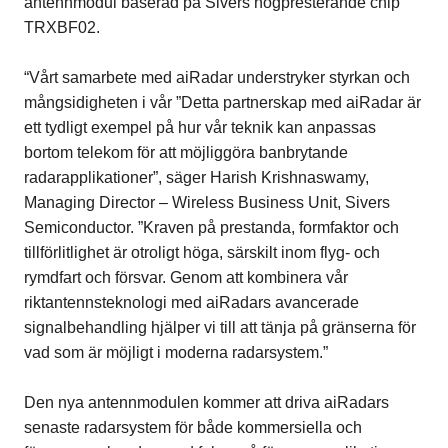
antennmodul baserad på Sivers högpresterande chip
TRXBF02.
“Vårt samarbete med aiRadar understryker styrkan och
mångsidigheten i vår ”Detta partnerskap med aiRadar är
ett tydligt exempel på hur vår teknik kan anpassas
bortom telekom för att möjliggöra banbrytande
radarapplikationer”, säger Harish Krishnaswamy,
Managing Director – Wireless Business Unit, Sivers
Semiconductor. ”Kraven på prestanda, formfaktor och
tillförlitlighet är otroligt höga, särskilt inom flyg- och
rymdfart och försvar. Genom att kombinera vår
riktantennsteknologi med aiRadars avancerade
signalbehandling hjälper vi till att tänja på gränserna för
vad som är möjligt i moderna radarsystem.”
Den nya antennmodulen kommer att driva aiRadars
senaste radarsystem för både kommersiella och