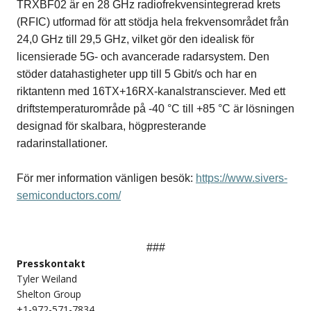
TRXBF02 är en 28 GHz radiofrekvensintegrerad krets
(RFIC) utformad för att stödja hela frekvensområdet från
24,0 GHz till 29,5 GHz, vilket gör den idealisk för
licensierade 5G- och avancerade radarsystem. Den
stöder datahastigheter upp till 5 Gbit/s och har en
riktantenn med 16TX+16RX-kanalstransciever. Med ett
driftstemperaturområde på -40 °C till +85 °C är lösningen
designad för skalbara, högpresterande
radarinstallationer.
För mer information vänligen besök:
https://www.sivers-
semiconductors.com/
###
Presskontakt
Tyler Weiland
Shelton Group
+1-972-571-7834