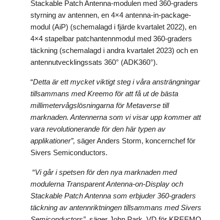
Stackable Patch Antenna-modulen med 360-graders
styrning av antennen, en 4×4 antenna-in-package-
modul (AiP) (schemalagd i fjärde kvartalet 2022), en
4×4 stapelbar patchantennmodul med 360-graders
täckning (schemalagd i andra kvartalet 2023) och en
antennutvecklingssats 360° (ADK360°).
“
Detta är ett mycket viktigt steg i våra ansträngningar
tillsammans med Kreemo för att få ut de bästa
millimetervågslösningarna för Metaverse till
marknaden. Antennerna som vi visar upp kommer att
vara revolutionerande för den här typen av
applikationer”,
säger Anders Storm, koncernchef för
Sivers Semiconductors.
“
Vi går i spetsen för den nya marknaden med
modulerna Transparent Antenna-on-Display och
Stackable Patch Antenna som erbjuder 360-graders
täckning av antennriktningen tillsammans med Sivers
Semiconductors”
, säger John Park, VD för KREEMO.