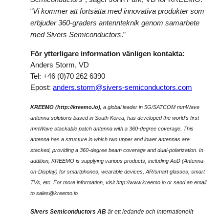
“
Vi kommer att fortsätta med innovativa produkter som
erbjuder 360-graders antennteknik genom samarbete
med Sivers Semiconductors
.”
För ytterligare information vänligen kontakta:
Anders Storm, VD
Tel: +46 (0)70 262 6390
Epost:
anders.storm@sivers-semiconductors.com
KREEMO (http://kreemo.io),
a global leader in 5G/SATCOM mmWave
antenna solutions based in South Korea, has developed the world’s first
mmWave stackable patch antenna with a 360-degree coverage. This
antenna has a structure in which two upper and lower antennas are
stacked, providing a 360-degree beam coverage and dual-polarization. In
addition, KREEMO is supplying various products, including AoD (Antenna-
on-Display) for smartphones, wearable devices, AR/smart glasses, smart
TVs, etc. For more information, visit http://www.kreemo.io or send an email
to
sales@kreemo.io
Sivers Semiconductors AB
är ett ledande och internationellt