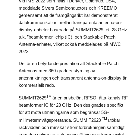
Vid IMS 2022 som hålls i Denver, Colorado, USA,
meddelade Sivers Semiconductors och KREEMO
gemensamt att de framgångsrikt har demonstrerat
datakommunikation mellan transparenta antenna-on-
display-enheter baserade på SUMMIT2629, ett 28 GHz
s.k. ”beamformer” chip (IC), och Stackable Patch
Antenna-enheter, vilket också meddelades på MWC
2022.
Det är en betydande prestation att Stackable Patch
Antennas med 360-graders styrning av
antennriktningen och transparent antenna-on-display är
kommersiellt redo.
TM
SUMMIT2629
är en prisbelönt RFSOI åtta-kanals RF
beamformer IC för 28 GHz. Den designades specifikt
för att möta utmaningarna som begränsar 5G-
TM
millimetermvågsprestanda. SUMMIT2629
utökar
räckvidden och minskar strömförbrukningen samtidigt
som den optimerar antennuppsättningens komplexitet