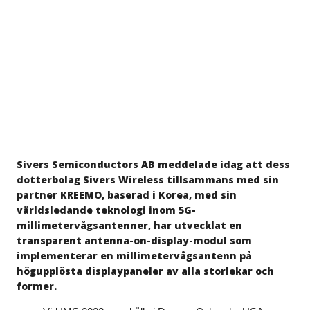
Metaverse
June 20, 2022
|
Category:
Non Regulatory
Sivers Semiconductors AB meddelade idag att dess
dotterbolag Sivers Wireless tillsammans med sin
partner KREEMO, baserad i Korea, med sin
världsledande teknologi inom 5G-
millimetervågsantenner, har utvecklat en
transparent antenna-on-display-modul som
implementerar en millimetervågsantenn på
högupplösta displaypaneler av alla storlekar och
former.