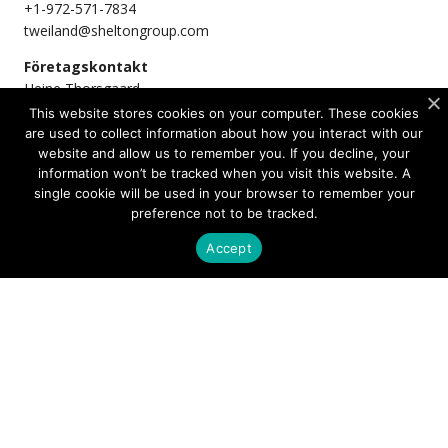
+1-972-571-7834
tweiland@sheltongroup.com
Företagskontakt
Heine Thorsgaard
CFO
This website stores cookies on your computer. These cookies
ir@sivers-semiconductors.com
are used to collect information about how you interact with our
website and allow us to remember you. If you decline, your
information won’t be tracked when you visit this website. A
single cookie will be used in your browser to remember your
Share
preference not to be tracked.
Accept
PRODUCTS
Photonics
Wireless