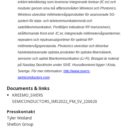
erkänt teknikbolag som levererar integrerade kretsar (IC:er) och
moduler genom sina två affärsområden Wireless och Photonics.
Wireless utvecklar millimetervågsprodukter för avancerade 5G-
system för data- och telekommunikationsnät och
satellitkommunikation. Portföljen inkluderar RF-transceivers,
strålformande front end -IC:er, integrerade millimetervågsantenner,
repeaters och mjukvarualgoritmer för optimal RF-
millimetervågsprestanda. Photonics utvecklar och tillverkar
halvledarbaserade optiska produkter för optiska fibernätverk,
sensorer och optisk fiberkommunikation (Li-Fi). Bolaget är noterat
på Nasdaq Stockholm under SIVE. Huvudkontoret ligger i Kista,
Sverige.
För mer information:
http://www.sivers-
semiconductors.com
Documents & links
KREEMO_SIVERS
SEMICONDUCTORS_IMS2022_PM_SV_220620
Presskontakt
Tyler Weiland
Shelton Group