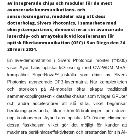
av integrerade chips och moduler för de mest
avancerade kommunikations- och
sensorlösningarna, meddelar idag att dess
dotterbolag, Sivers Photonics, i samarbete med
ekosystempartners, demonstrerar sin avancerade
laserchip- och arrayteknik vid konferensen för
optisk fiberkommunikation (OFC) i San Diego den 24-
28 mars 2024.
En live-demonstration i Sivers Photonics monter (#4900)
visas Ayar Labs optiska I/O-lösning med CW-WDM MSA-
kompatibel SuperNova™-ljuskälla som drivs av Sivers
Photonics avancerade DFB-lasermatris. När komplexiteten
och storleken på AI-modeller ökar skapar traditionell
sammankopplingsteknik dataflaskhalsar som tvingar GPU:er
och andra acceleratorer att stå stilla, vilket begränsar
beräkningsprestanda, ökar strömförbrukningen och driver
upp kostnaderna. Ayar Labs optiska I/O-lösning eliminerar
dessa flaskhalsar, vilket gör det möjligt för kunder att
maximera beräkningseffektiviteten och prestandan för sin AI-