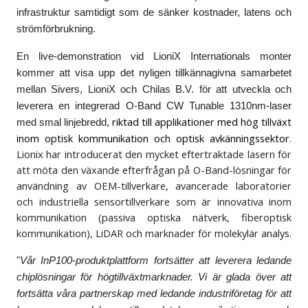
infrastruktur samtidigt som de sänker kostnader, latens och
strömförbrukning.
En live-demonstration vid LioniX Internationals monter
kommer att visa upp det nyligen tillkännagivna samarbetet
mellan Sivers, LioniX och Chilas B.V. för att utveckla och
leverera en integrerad O-Band CW Tunable 1310nm-laser
riktad till applikationer med hög tillväxt
med smal linjebredd,
inom optisk kommunikation och optisk avkänningssektor
.
Lionix har introducerat den mycket eftertraktade lasern för
att möta den växande efterfrågan på O-Band-lösningar för
användning av OEM-tillverkare, avancerade laboratorier
och industriella sensortillverkare som är innovativa inom
kommunikation (passiva optiska nätverk, fiberoptisk
kommunikation), LiDAR och marknader för molekylär analys.
"
Vår InP100-produktplattform fortsätter att leverera ledande
chiplösningar för högtillväxtmarknader. Vi är glada över att
fortsätta våra partnerskap med ledande industriföretag för att