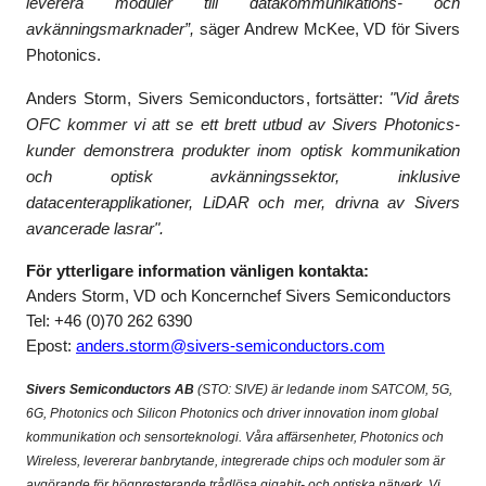
leverera moduler till datakommunikations- och
avkänningsmarknader”,
säger
Andrew McKee, VD för Sivers
Photonics.
Anders Storm, Sivers Semiconductors, fortsätter:
"Vid årets
OFC kommer vi att se ett brett utbud av Sivers Photonics-
kunder demonstrera produkter inom optisk kommunikation
och optisk avkänningssektor, inklusive
datacenterapplikationer, LiDAR och mer, drivna av Sivers
avancerade lasrar".
För ytterligare information vänligen kontakta:
Anders Storm, VD och Koncernchef Sivers Semiconductors
Tel: +46 (0)70 262 6390
Epost:
anders.storm@sivers-semiconductors.com
Sivers Semiconductors AB
(STO: SIVE)
är ledande inom SATCOM, 5G,
6G, Photonics och Silicon Photonics och driver innovation inom global
kommunikation och sensorteknologi.
Våra affärsenheter, Photonics och
Wireless, levererar banbrytande, integrerade chips och moduler som är
avgörande för högpresterande trådlösa gigabit- och optiska nätverk.
Vi