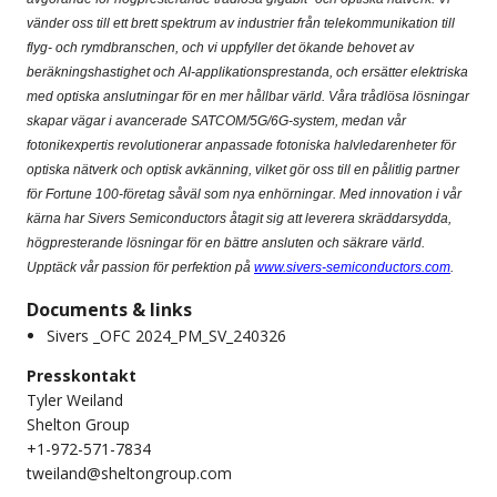
vänder oss till ett brett spektrum av industrier från telekommunikation till
flyg- och rymdbranschen, och vi uppfyller det ökande behovet av
beräkningshastighet och AI-applikationsprestanda, och ersätter elektriska
med optiska anslutningar för en mer hållbar värld.
Våra trådlösa lösningar
skapar vägar i avancerade SATCOM/5G/6G-system, medan vår
fotonikexpertis revolutionerar anpassade fotoniska halvledarenheter för
optiska nätverk och optisk avkänning, vilket gör oss till en pålitlig partner
för Fortune 100-företag såväl som nya enhörningar. Med innovation i vår
kärna har Sivers Semiconductors åtagit sig att leverera skräddarsydda,
högpresterande lösningar för en bättre ansluten och säkrare värld.
Upptäck vår passion för perfektion på
www.sivers-semiconductors.com
.
Documents & links
Sivers _OFC 2024_PM_SV_240326
Presskontakt
Tyler Weiland
Shelton Group
+1-972-571-7834
tweiland@sheltongroup.com