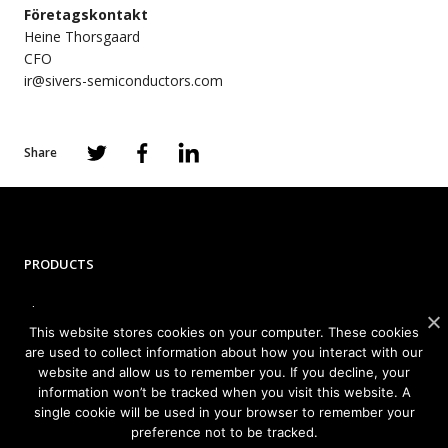
Företagskontakt
Heine Thorsgaard
CFO
ir@sivers-semiconductors.com
Share
PRODUCTS
Photonics
This website stores cookies on your computer. These cookies
Wireless
are used to collect information about how you interact with our
website and allow us to remember you. If you decline, your
information won’t be tracked when you visit this website. A
APPLICATIONS
single cookie will be used in your browser to remember your
preference not to be tracked.