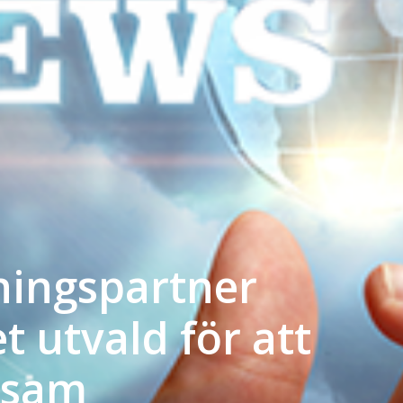
kningspartner
t utvald för att
nsam