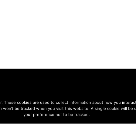
. These cookies are used to collect information about how you interact
COMPANY
INVESTORS
n won’t be tracked when you visit this website. A single cookie will b
your preference not to be tracked.
About Sivers
Corporate Go
Our Offices
A)
Management