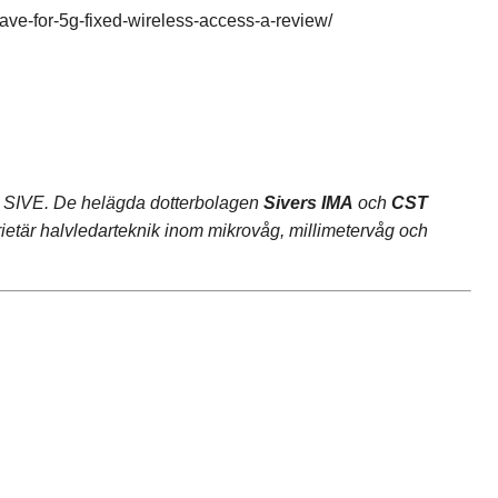
e-for-5g-fixed-wireless-access-a-review/
er SIVE. De helägda dotterbolagen
Sivers IMA
och
CST
ietär halvledarteknik inom mikrovåg, millimetervåg och