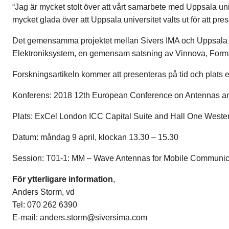
“Jag är mycket stolt över att vårt samarbete med Uppsala univ
mycket glada över att Uppsala universitet valts ut för att 
Det gemensamma projektet mellan Sivers IMA och Uppsala uni
Elektroniksystem, en gemensam satsning av Vinnova, For
Forskningsartikeln kommer att presenteras på tid och plats e
Konferens: 2018 12th European Conference on Antennas a
Plats: ExCel London ICC Capital Suite and Hall One West
Datum: måndag 9 april, klockan 13.30 – 15.30
Session: T01-1: MM – Wave Antennas for Mobile Communic
För ytterligare information
,
Anders Storm, vd
Tel: 070 262 6390
E-mail
:
anders.storm@siversima.com