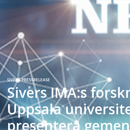
SIVERS PRESSRELEASE
Sivers IMA:s fors
Uppsala universite
presentera geme