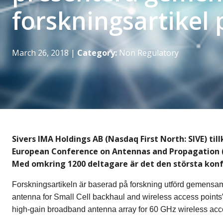
forskningsartikel
March 26, 2018
|
Category:
Non Regulatory
Sivers IMA Holdings AB (Nasdaq First North: SIVE) ti
European Conference on Antennas and Propagation (E
Med omkring 1200 deltagare är det den största konfe
Forskningsartikeln är baserad på forskning utförd gemensam
antenna for Small Cell backhaul and wireless access points”
high-gain broadband antenna array for 60 GHz wireless a