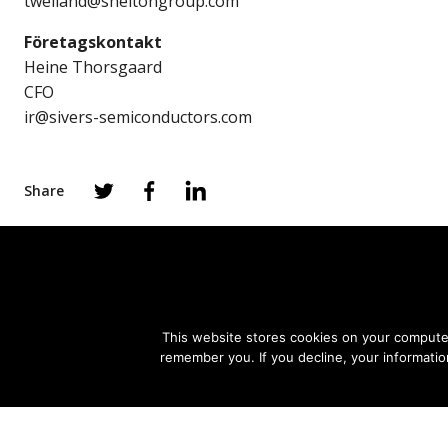
tweiland@sheltongroup.com
Företagskontakt
Heine Thorsgaard
CFO
ir@sivers-semiconductors.com
Share
This website stores cookies on your computer
PRODUCTS
APPLICATIONS
remember you. If you decline, your informatio
Photonics
Satellite Communications
Wireless
(SATCOM)
Fixed Wireless Access (FW