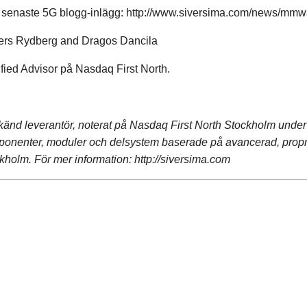
 senaste 5G blogg-inlägg:
http://www.siversima.com/news/mmwav
nders Rydberg and Dragos Dancila
ified Advisor på Nasdaq First North.
erkänd leverantör, noterat på Nasdaq First North Stockholm und
omponenter, moduler och delsystem baserade på avancerad, propr
ckholm. För mer information:
http://siversima.com