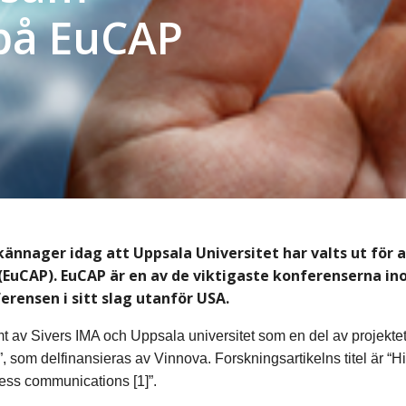
 på EuCAP
llkännager idag att Uppsala Universitet har valts ut fö
uCAP). EuCAP är en av de viktigaste konferenserna ino
rensen i sitt slag utanför USA.
t av Sivers IMA och Uppsala universitet som en del av projekt
, som delfinansieras av Vinnova. Forskningsartikelns titel är “H
ccess communications
[1]
”.