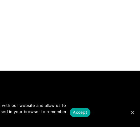
 with our website and allow us to
NEWSLETTER SIGN UP
e used in your browser to remember
Accept
vernance