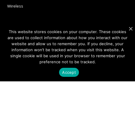
Wireless
APPLICATIONS
This website stores cookies on your computer. These cookies
are used to collect information about how you interact with our
Satellite Communications (SATCOM)
website and allow us to remember you. If you decline, your
Fixed Wireless Access (FWA)
information won’t be tracked when you visit this website. A
single cookie will be used in your browser to remember your
Defense and Aerospace
preference not to be tracked.
Data Communications, AI and Machine Learning
Accept
Sensing
FMCW LiDAR for 3D Imaging
COMPANY
About Sivers
Our Offices
Management