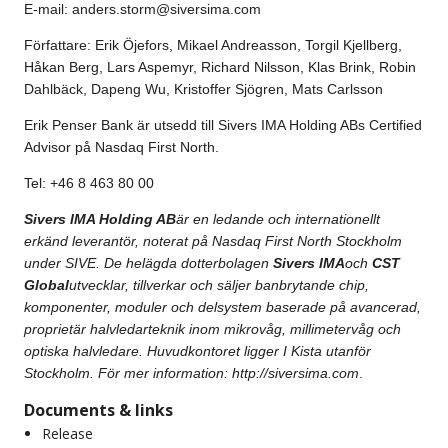
E-mail:
anders.storm@siversima.com
Författare: Erik Öjefors, Mikael Andreasson, Torgil Kjellberg,
Håkan Berg, Lars Aspemyr, Richard Nilsson, Klas Brink, Robin
Dahlbäck, Dapeng Wu, Kristoffer Sjögren, Mats Carlsson
Erik Penser Bank är utsedd till Sivers IMA Holding ABs Certified
Advisor på Nasdaq First North.
Tel: +46 8 463 80 00
Sivers IMA Holding AB
är en ledande och internationellt
erkänd leverantör, noterat på Nasdaq First North Stockholm
under SIVE. De helägda dotterbolagen
Sivers IMA
och
CST
Global
utvecklar, tillverkar och säljer banbrytande chip,
komponenter, moduler och delsystem baserade på avancerad,
proprietär halvledarteknik inom mikrovåg, millimetervåg och
optiska halvledare. Huvudkontoret ligger I Kista utanför
Stockholm. För mer information:
http://siversima.com
.
Documents & links
Release