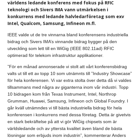
världens ledande konferens med fokus på RFIC
teknologi och Sivers IMA vann utmärkelsen i
konkurrens med ledande halvledarföretag som exv
Intel, Qualcom, Samsung, Infineon m.fl.
IEEE valde ut de tre vinnarna bland konferensens industriella
bidrag och Sivers IMA’s vinnande bidrag bygger på den
utveckling som lett till en WiGig (IEEE 802.11ad) RFIC
optimerad för telekom infrastruktur applikationer.
”För en månad annonserade vi stolt att vårt konferensbidrag
valts ut till ett av topp 10 som utnämnts till ”Industry Showcase”
för hela konferensen. Vi var extra stolta över detta då vi valdes
tillsammans med några av giganterna inom vår industri. Topp
10 bidragen kom från Texas Instrument, Intel, Northrop
Grumman, Huawei, Samsung, Infineon och Global Foundry. I
går kväll utnämndes vi till bästa industriella bidrag för hela
konferensen i konkurrens med dessa företag. Detta är givetvis
en stark bekräftelse på att vi gör WiGig chipsets som är
världsledande och av yttersta kvalitet även bland de bästa
lösningar som erbjuds inom industrin”, kommenterar Anders