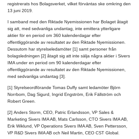
registrerats hos Bolagsverket, vilket förväntas ske omkring den
13 juni 2019.
I samband med den Riktade Nyemissionen har Bolaget åtagit
sig att, med sedvanliga undantag, inte emittera ytterligare
aktier för en period om 360 kalenderdagar efter
offentliggörande av resultatet av den Riktade Nyemissionen.
Dessutom har styrelseledamöter
[1]
samt personer från
bolagsledningen
[2]
åtagit sig att inte sälja några aktier i Sivers
IMA under en period om 90 kalenderdagar efter
offentliggörande av resultatet av den Riktade Nyemissionen,
med sedvanliga undantag
[3]
.
[1] Styrelseordförande Tomas Duffy samt ledamöter Björn
Norrbom, Dag Sigurd, Ingrid Engström, Erik Fällström och
Robert Green.
[2] Anders Storm, CEO, Patric Erlandsson, VP Sales &
Marketing Sivers IMA AB, Mats Carlsson, CTO Sivers IMA AB,
Erik Wiklund, VP Operations Sivers IMA AB, Sven Pettersson,
VP R&D Sivers IMA AB och Neil Martin, CEO CST Global.