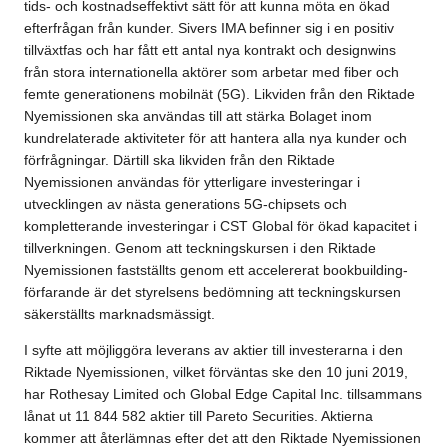
tids- och kostnadseffektivt sätt för att kunna möta en ökad
efterfrågan från kunder. Sivers IMA befinner sig i en positiv
tillväxtfas och har fått ett antal nya kontrakt och designwins
från stora internationella aktörer som arbetar med fiber och
femte generationens mobilnät (5G). Likviden från den Riktade
Nyemissionen ska användas till att stärka Bolaget inom
kundrelaterade aktiviteter för att hantera alla nya kunder och
förfrågningar. Därtill ska likviden från den Riktade
Nyemissionen användas för ytterligare investeringar i
utvecklingen av nästa generations 5G-chipsets och
kompletterande investeringar i CST Global för ökad kapacitet i
tillverkningen. Genom att teckningskursen i den Riktade
Nyemissionen fastställts genom ett accelererat bookbuilding-
förfarande är det styrelsens bedömning att teckningskursen
säkerställts marknadsmässigt.
I syfte att möjliggöra leverans av aktier till investerarna i den
Riktade Nyemissionen, vilket förväntas ske den 10 juni 2019,
har Rothesay Limited och Global Edge Capital Inc. tillsammans
lånat ut 11 844 582 aktier till Pareto Securities. Aktierna
kommer att återlämnas efter det att den Riktade Nyemissionen