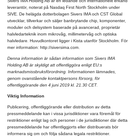
Sivers IMA Holding AB är en ledande och internationellt erkänd
leverantör, noterat på Nasdaq First North Stockholm under
SIVE. De helägda dotterbolagen Sivers IMA och CST Global
utvecklar, tillverkar och säljer banbrytande chip, komponenter,
moduler och delsystem baserade på avancerad, proprietär
halvledarteknik inom mikrovåg, millimetervåg och optiska
halvledare. Huvudkontoret ligger i Kista utanför Stockholm. För
mer information:
http://siversima.com
.
Denna information är sådan information som Sivers IMA
Holding AB är skyldigt att offentliggöra enligt EU:s
marknadsmissbruksförordning. Informationen lämnades,
genom ovanstående kontaktpersons försorg, för
offentliggörande den 4 juni 2019 kl. 21.30 CET.
Viktig Information
Publicering, offentliggörande eller distribution av detta
pressmeddelande kan i vissa jurisdiktioner vara föremål för
restriktioner enligt lag och personer i de jurisdiktioner där detta
pressmeddelande har offentliggjorts eller distribuerats bör
informera sig om och följa sådana legala restriktioner.