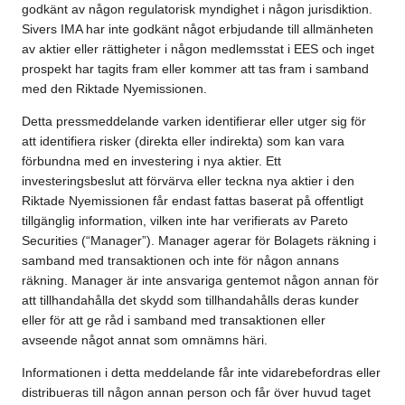
godkänt av någon regulatorisk myndighet i någon jurisdiktion.
Sivers IMA har inte godkänt något erbjudande till allmänheten
av aktier eller rättigheter i någon medlemsstat i EES och inget
prospekt har tagits fram eller kommer att tas fram i samband
med den Riktade Nyemissionen.
Detta pressmeddelande varken identifierar eller utger sig för
att identifiera risker (direkta eller indirekta) som kan vara
förbundna med en investering i nya aktier. Ett
investeringsbeslut att förvärva eller teckna nya aktier i den
Riktade Nyemissionen får endast fattas baserat på offentligt
tillgänglig information, vilken inte har verifierats av Pareto
Securities (“Manager”). Manager agerar för Bolagets räkning i
samband med transaktionen och inte för någon annans
räkning. Manager är inte ansvariga gentemot någon annan för
att tillhandahålla det skydd som tillhandahålls deras kunder
eller för att ge råd i samband med transaktionen eller
avseende något annat som omnämns häri.
Informationen i detta meddelande får inte vidarebefordras eller
distribueras till någon annan person och får över huvud taget