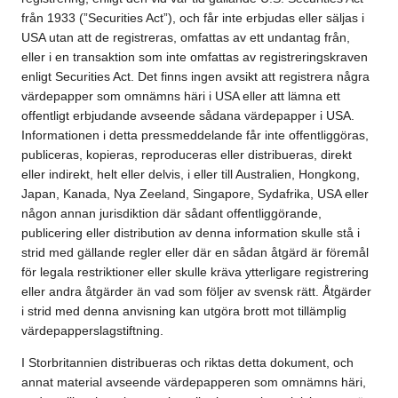
från 1933 (”Securities Act”), och får inte erbjudas eller säljas i
USA utan att de registreras, omfattas av ett undantag från,
eller i en transaktion som inte omfattas av registreringskraven
enligt Securities Act. Det finns ingen avsikt att registrera några
värdepapper som omnämns häri i USA eller att lämna ett
offentligt erbjudande avseende sådana värdepapper i USA.
Informationen i detta pressmeddelande får inte offentliggöras,
publiceras, kopieras, reproduceras eller distribueras, direkt
eller indirekt, helt eller delvis, i eller till Australien, Hongkong,
Japan, Kanada, Nya Zeeland, Singapore, Sydafrika, USA eller
någon annan jurisdiktion där sådant offentliggörande,
publicering eller distribution av denna information skulle stå i
strid med gällande regler eller där en sådan åtgärd är föremål
för legala restriktioner eller skulle kräva ytterligare registrering
eller andra åtgärder än vad som följer av svensk rätt. Åtgärder
i strid med denna anvisning kan utgöra brott mot tillämplig
värdepapperslagstiftning.
I Storbritannien distribueras och riktas detta dokument, och
annat material avseende värdepapperen som omnämns häri,