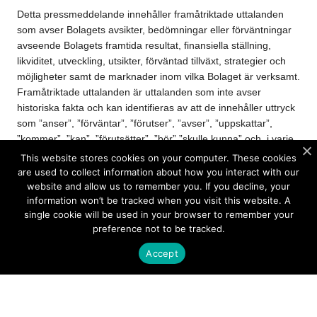
Detta pressmeddelande innehåller framåtriktade uttalanden
som avser Bolagets avsikter, bedömningar eller förväntningar
avseende Bolagets framtida resultat, finansiella ställning,
likviditet, utveckling, utsikter, förväntad tillväxt, strategier och
möjligheter samt de marknader inom vilka Bolaget är verksamt.
Framåtriktade uttalanden är uttalanden som inte avser
historiska fakta och kan identifieras av att de innehåller uttryck
som ”anser”, ”förväntar”, ”förutser”, ”avser”, ”uppskattar”,
”kommer”, ”kan”, ”förutsätter”, ”bör” ”skulle kunna” och, i varje
fall, negationer därav, eller liknande uttryck. De framåtriktade
This website stores cookies on your computer. These cookies
uttalandena i detta pressmeddelande är baserade på olika
are used to collect information about how you interact with our
antaganden, vilka i flera fall baseras på ytterligare antaganden.
website and allow us to remember you. If you decline, your
information won’t be tracked when you visit this website. A
Även om Bolaget anser att de antaganden som reflekteras i
single cookie will be used in your browser to remember your
dessa framåtriktade uttalanden är rimliga, kan det inte
preference not to be tracked.
garanteras att de kommer att infalla eller att de är korrekta. Då
dessa antaganden baseras på antaganden eller
Accept
uppskattningar och är föremål för risker och osäkerheter kan
det faktiska resultatet eller utfallet, av många olika anledningar,
komma att avvika väsentligt från vad som framgår av de
framåtriktade uttalandena. Sådana risker, osäkerheter,