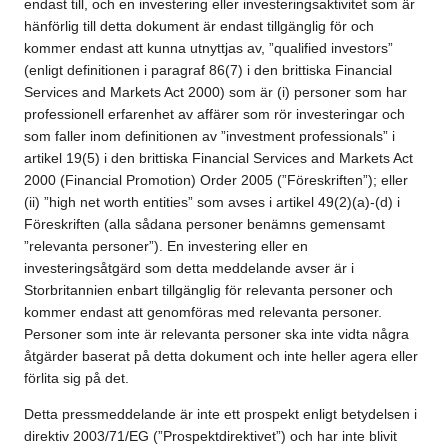
endast till, och en investering eller investeringsaktivitet som är
hänförlig till detta dokument är endast tillgänglig för och
kommer endast att kunna utnyttjas av, ”qualified investors”
(enligt definitionen i paragraf 86(7) i den brittiska Financial
Services and Markets Act 2000) som är (i) personer som har
professionell erfarenhet av affärer som rör investeringar och
som faller inom definitionen av ”investment professionals” i
artikel 19(5) i den brittiska Financial Services and Markets Act
2000 (Financial Promotion) Order 2005 (”Föreskriften”); eller
(ii) ”high net worth entities” som avses i artikel 49(2)(a)-(d) i
Föreskriften (alla sådana personer benämns gemensamt
”relevanta personer”). En investering eller en
investeringsåtgärd som detta meddelande avser är i
Storbritannien enbart tillgänglig för relevanta personer och
kommer endast att genomföras med relevanta personer.
Personer som inte är relevanta personer ska inte vidta några
åtgärder baserat på detta dokument och inte heller agera eller
förlita sig på det.
Detta pressmeddelande är inte ett prospekt enligt betydelsen i
direktiv 2003/71/EG (”Prospektdirektivet”) och har inte blivit