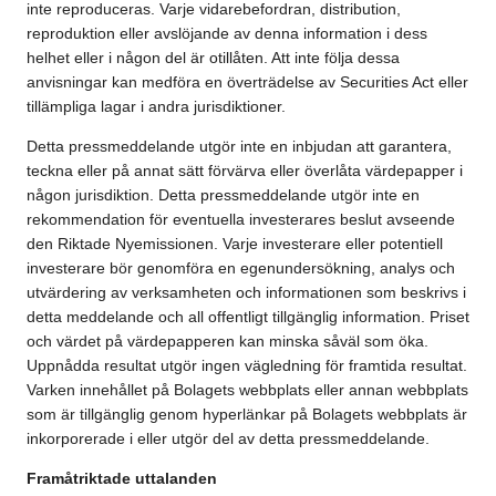
inte reproduceras. Varje vidarebefordran, distribution,
reproduktion eller avslöjande av denna information i dess
helhet eller i någon del är otillåten. Att inte följa dessa
anvisningar kan medföra en överträdelse av Securities Act eller
tillämpliga lagar i andra jurisdiktioner.
Detta pressmeddelande utgör inte en inbjudan att garantera,
teckna eller på annat sätt förvärva eller överlåta värdepapper i
någon jurisdiktion. Detta pressmeddelande utgör inte en
rekommendation för eventuella investerares beslut avseende
den Riktade Nyemissionen. Varje investerare eller potentiell
investerare bör genomföra en egenundersökning, analys och
utvärdering av verksamheten och informationen som beskrivs i
detta meddelande och all offentligt tillgänglig information. Priset
och värdet på värdepapperen kan minska såväl som öka.
Uppnådda resultat utgör ingen vägledning för framtida resultat.
Varken innehållet på Bolagets webbplats eller annan webbplats
som är tillgänglig genom hyperlänkar på Bolagets webbplats är
inkorporerade i eller utgör del av detta pressmeddelande.
Framåtriktade uttalanden