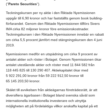
(“
Pareto Securities
“).
Teckningskursen per ny aktie i den Riktade Nyemissionen
uppgår till 6,90 kronor och har fastställts genom book building-
förfarandet. Genom den Riktade Nyemissionen tillförs Sivers
IMA cirka 82 miljoner kronor före emissionskostnader.
Teckningskursen i den Riktade Nyemissionen innebär en rabatt
om cirka 5,5 procent jämfört med stängningskursen den 4 juni
2019.
Nyemissionen medför en utspädning om cirka 9 procent av
antalet aktier och röster i Bolaget. Genom Nyemissionen ökar
antalet utestående aktier och röster med 11 844 582 från
118 445 825 till 130 290 407. Aktiekapitalet ökar med
5 922 291,00 kronor från 59 222 912,50 kronor till
65 145 203,50 kronor.
Skälet till avvikelsen från aktieägarnas företrädesrätt, är att
diversifiera ägarbasen i Bolaget bland svenska såväl som
internationella institutionella investerare och utnyttja
möjligheten att på fördelaktiga villkor anskaffa kapital på ett