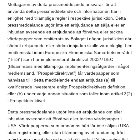
Mottagaren av detta pressmeddelande ansvarar för att
använda detta pressmeddelande och informationen häri i
enlighet med tillämpliga regler i respektive jurisdiktion. Detta
pressmeddelande utgör inte ett erbjudande att sälja eller en
inbjudan avseende ett erbjudande att förvärva eller teckna
värdepapper som emitterats av Bolaget i någon jurisdiktion där
sådant erbjudande eller sådan inbjudan skulle vara olaglig. I en
medlemsstat inom Europeiska Ekonomiska Samarbetsområdet
(”EES”) som har implementerat direktivet 2003/71/EC
(tillsammans med tillämpliga implementeringsåtgärder i något
medlemsland, ”Prospektdirektivet”) får värdepapper som
hänvisas till i detta meddelande endast erbjudas (a) till
kvalificerade investerare enligt Prospektdirektivets definition;
eller (b) under varje annan situation som faller inom artikel 3(2)
i Prospektdirektivet.
Detta pressmeddelande utgör inte ett erbjudande om eller
inbjudan avseende att förvärva eller teckna värdepapper i
USA. Värdepapperna som omnämns häri får inte säljas i USA
utan registrering, eller utan tillämpning av ett undantag från
registrering, enligt den vid var tid gällande U.S. Securities Act