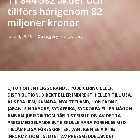
11 844 582 aktier och
tillförs härigenom 82
miljoner kronor
June 4, 2019
|
Category:
Regulatory
EJ FÖR OFFENTLIGGÖRANDE, PUBLICERING ELLER
DISTRIBUTION, DIREKT ELLER INDIREKT, I ELLER TILL USA,
AUSTRALIEN, KANADA, NYA ZEELAND, HONGKONG,
JAPAN, SINGAPORE, SYDAFRIKA, SYDKOREA ELLER NÅGON
ANNAN JURISDIKTION DÄR DISTRIBUTION AV DETTA
PRESSMEDDELANDE INTE SKULLE VARA FÖRENLIG MED
TILLÄMPLIGA FÖRESKRIFTER. VÄNLIGEN SE VIKTIG
INFORMATION I SLUTET AV PRESSMEDDELANDET.