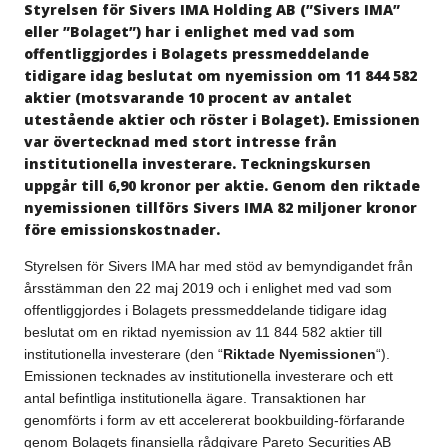
Styrelsen för Sivers IMA Holding AB (”Sivers IMA”
eller ”Bolaget”) har i enlighet med vad som
offentliggjordes i Bolagets pressmeddelande
tidigare idag beslutat om nyemission om 11 844 582
aktier (motsvarande 10 procent av antalet
utestående aktier och röster i Bolaget). Emissionen
var övertecknad med stort intresse från
institutionella investerare. Teckningskursen
uppgår till 6,90 kronor per aktie. Genom den riktade
nyemissionen tillförs Sivers IMA 82 miljoner kronor
före emissionskostnader.
Styrelsen för Sivers IMA har med stöd av bemyndigandet från
årsstämman den 22 maj 2019 och i enlighet med vad som
offentliggjordes i Bolagets pressmeddelande tidigare idag
beslutat om en riktad nyemission av 11 844 582 aktier till
institutionella investerare (den “
Riktade Nyemissionen
“).
Emissionen tecknades av institutionella investerare och ett
antal befintliga institutionella ägare. Transaktionen har
genomförts i form av ett accelererat bookbuilding-förfarande
genom Bolagets finansiella rådgivare Pareto Securities AB