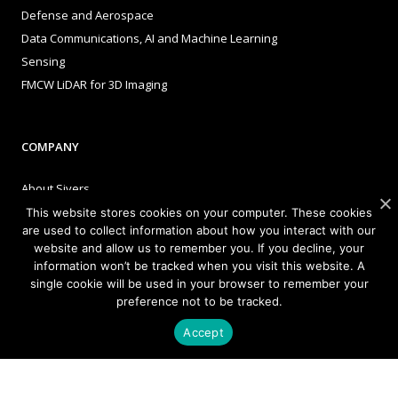
Defense and Aerospace
Data Communications, AI and Machine Learning
Sensing
FMCW LiDAR for 3D Imaging
COMPANY
About Sivers
Our Offices
This website stores cookies on your computer. These cookies
are used to collect information about how you interact with our
Management
website and allow us to remember you. If you decline, your
Careers
information won’t be tracked when you visit this website. A
Sivers Newsroom
single cookie will be used in your browser to remember your
preference not to be tracked.
Events
Accept
INVESTORS